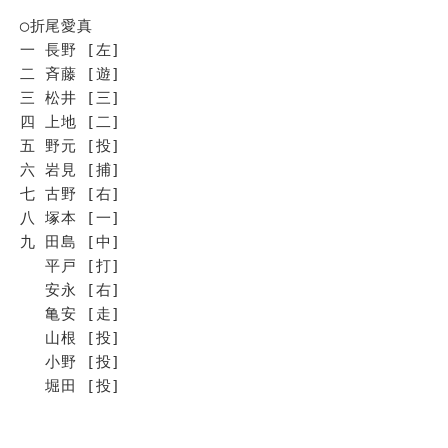
◯折尾愛真
一 長野 [左]
二 斉藤 [遊]
三 松井 [三]
四 上地 [二]
五 野元 [投]
六 岩見 [捕]
七 古野 [右]
八 塚本 [一]
九 田島 [中]
平戸 [打]
安永 [右]
亀安 [走]
山根 [投]
小野 [投]
堀田 [投]