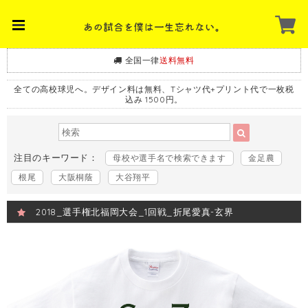
全国一律
送料無料
全ての高校球児へ。デザイン料は無料、Tシャツ代+プリント代で一枚税
込み 1500円。
注目のキーワード：
母校や選手名で検索できます
金足農
根尾
大阪桐蔭
大谷翔平
2018_選手権北福岡大会_1回戦_折尾愛真-玄界