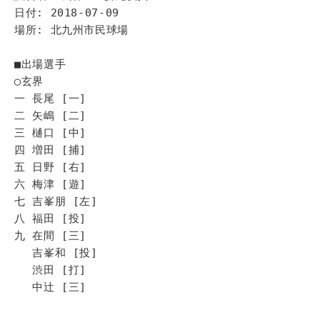
日付: 2018-07-09
場所: 北九州市民球場
■出場選手
◯玄界
一 長尾 [一]
二 矢嶋 [二]
三 樋口 [中]
四 増田 [捕]
五 日野 [右]
六 梅津 [遊]
七 吉峯朋 [左]
八 福田 [投]
九 在間 [三]
吉峯和 [投]
渋田 [打]
中辻 [三]