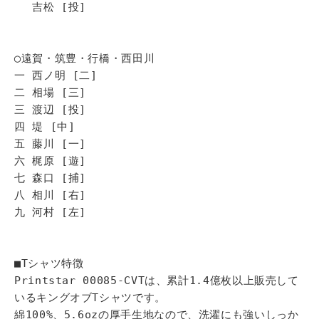
吉松 [投]
◯遠賀・筑豊・行橋・西田川
一 西ノ明 [二]
二 相場 [三]
三 渡辺 [投]
四 堤 [中]
五 藤川 [一]
六 梶原 [遊]
七 森口 [捕]
八 相川 [右]
九 河村 [左]
■Tシャツ特徴
Printstar 00085-CVTは、累計1.4億枚以上販売して
いるキングオブTシャツです。
綿100%、5.6ozの厚手生地なので、洗濯にも強いしっか