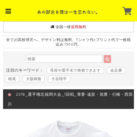
全国一律
送料無料
全ての高校球児へ。デザイン料は無料、Tシャツ代+プリント代で一枚税
込み 1500円。
注目のキーワード：
母校や選手名で検索できます
金足農
根尾
大阪桐蔭
大谷翔平
2018_選手権北福岡大会_1回戦_青豊-遠賀・筑豊・行橋・西田
川