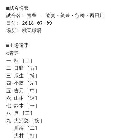
■試合情報
試合名: 青豊 - 遠賀・筑豊・行橋・西田川
日付: 2018-07-09
場所: 桃園球場
■出場選手
◯青豊
一 楠 [二]
二 日野 [右]
三 瓜生 [捕]
四 小森 [左]
五 吉元 [中]
六 山本 [遊]
七 鈴木 [一]
八 奥 [三]
九 大沢悠 [投]
川端 [二]
大村 [打]