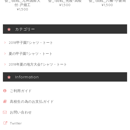
会_1回戦_九州国際大
会_1回戦_光陵-高稜
会_1回戦_八幡-小倉商
付-戸畑工
¥1,500
¥1,500
¥1,500
カテゴリー
2018甲子園Tシャツ・トート
夏の甲子園Tシャツ・トート
2018年夏の地方大会Tシャツ・トート
Information
ご利用ガイド
高校生の為のお支払ガイド
お問い合わせ
Twitter