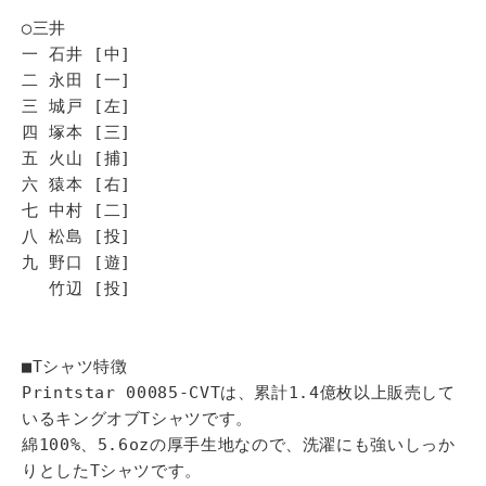
◯三井
一 石井 [中]
二 永田 [一]
三 城戸 [左]
四 塚本 [三]
五 火山 [捕]
六 猿本 [右]
七 中村 [二]
八 松島 [投]
九 野口 [遊]
竹辺 [投]
■Tシャツ特徴
Printstar 00085-CVTは、累計1.4億枚以上販売して
いるキングオブTシャツです。
綿100%、5.6ozの厚手生地なので、洗濯にも強いしっか
りとしたTシャツです。