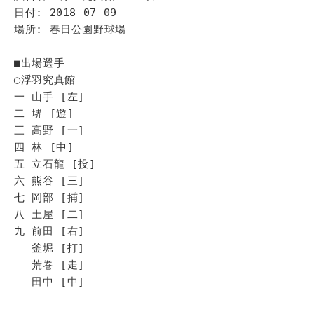
日付: 2018-07-09
場所: 春日公園野球場
■出場選手
◯浮羽究真館
一 山手 [左]
二 堺 [遊]
三 高野 [一]
四 林 [中]
五 立石龍 [投]
六 熊谷 [三]
七 岡部 [捕]
八 土屋 [二]
九 前田 [右]
釜堀 [打]
荒巻 [走]
田中 [中]