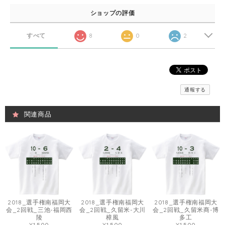
ショップの評価
すべて
8
0
2
通報する
関連商品
2018_選手権南福岡大
2018_選手権南福岡大
2018_選手権南福岡大
会_2回戦_三池-福岡西
会_2回戦_久留米-大川
会_2回戦_久留米商-博
陵
樟風
多工
¥1,500
¥1,500
¥1,500