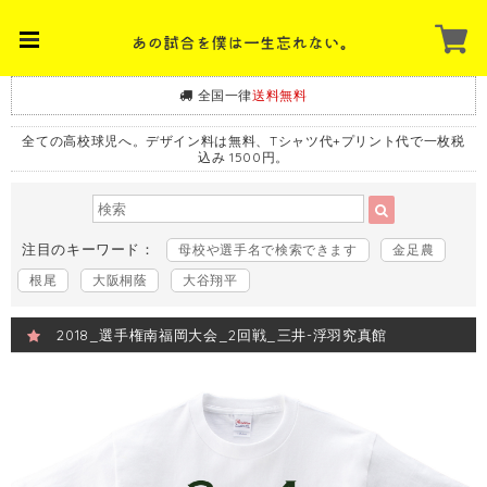
全国一律
送料無料
全ての高校球児へ。デザイン料は無料、Tシャツ代+プリント代で一枚税
込み 1500円。
注目のキーワード：
母校や選手名で検索できます
金足農
根尾
大阪桐蔭
大谷翔平
2018_選手権南福岡大会_2回戦_三井-浮羽究真館