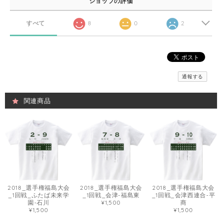
ショップの評価
すべて
8
0
2
通報する
関連商品
2018_選手権福島大会
2018_選手権福島大会
2018_選手権福島大会
_1回戦_ふたば未来学
_1回戦_会津-福島東
_1回戦_会津西連合-平
園-石川
¥1,500
商
¥1,500
¥1,500