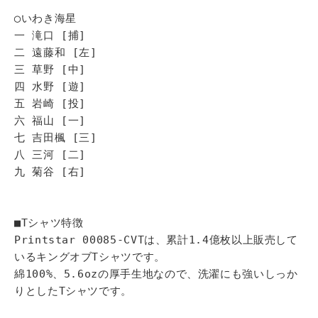
◯いわき海星
一 滝口 [捕]
二 遠藤和 [左]
三 草野 [中]
四 水野 [遊]
五 岩崎 [投]
六 福山 [一]
七 吉田楓 [三]
八 三河 [二]
九 菊谷 [右]
■Tシャツ特徴
Printstar 00085-CVTは、累計1.4億枚以上販売して
いるキングオブTシャツです。
綿100%、5.6ozの厚手生地なので、洗濯にも強いしっか
りとしたTシャツです。