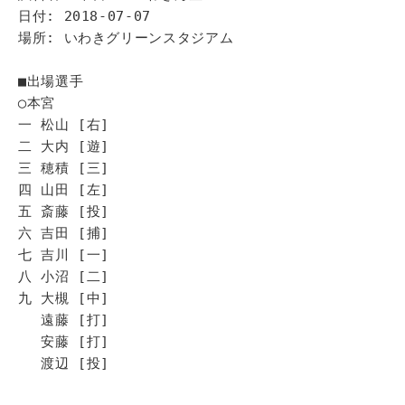
日付: 2018-07-07
場所: いわきグリーンスタジアム
■出場選手
◯本宮
一 松山 [右]
二 大内 [遊]
三 穂積 [三]
四 山田 [左]
五 斎藤 [投]
六 吉田 [捕]
七 吉川 [一]
八 小沼 [二]
九 大槻 [中]
遠藤 [打]
安藤 [打]
渡辺 [投]