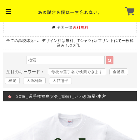
全国一律
送料無料
全ての高校球児へ。デザイン料は無料、Tシャツ代+プリント代で一枚税
込み 1500円。
注目のキーワード：
母校や選手名で検索できます
金足農
根尾
大阪桐蔭
大谷翔平
2018_選手権福島大会_1回戦_いわき海星-本宮