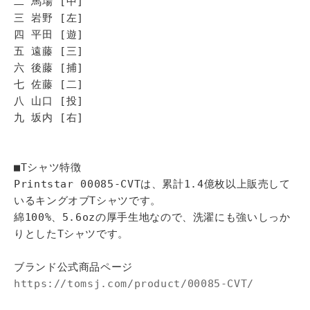
二 馬場 [中]
三 岩野 [左]
四 平田 [遊]
五 遠藤 [三]
六 後藤 [捕]
七 佐藤 [二]
八 山口 [投]
九 坂内 [右]
■Tシャツ特徴
Printstar 00085-CVTは、累計1.4億枚以上販売して
いるキングオブTシャツです。
綿100%、5.6ozの厚手生地なので、洗濯にも強いしっか
りとしたTシャツです。
ブランド公式商品ページ
https://tomsj.com/product/00085-CVT/