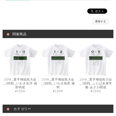
通報する
関連商品
2018_選手権福島大会
2018_選手権福島大会
2018_選手権福島大会
_2回戦_いわき光洋-福
_2回戦_いわき海星-修
_2回戦_ふたば未来学
島明成
明
園-あさか開成
¥1,500
¥1,500
¥1,500
カテゴリー