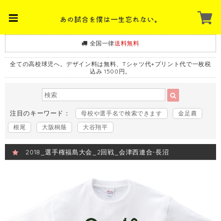
全国一律
送料無料
全ての高校球児へ。デザイン料は無料、Tシャツ代+プリント代で一枚税
込み 1500円。
注目のキーワード：
母校や選手名で検索できます
金足農
根尾
大阪桐蔭
大谷翔平
2018_選手権福島大会_2回戦_会津西連合-長沼