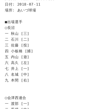
日付: 2018-07-11
場所: あいづ球場
■出場選手
◯長沼
一 秋山 [三]
二 石川 [二]
三 佐藤 [投]
四 小板橋 [捕]
五 内山 [遊]
六 高久 [左]
七 井上 [一]
八 名城 [中]
九 本間 [右]
◯会津西連合
一 渡部 [一]