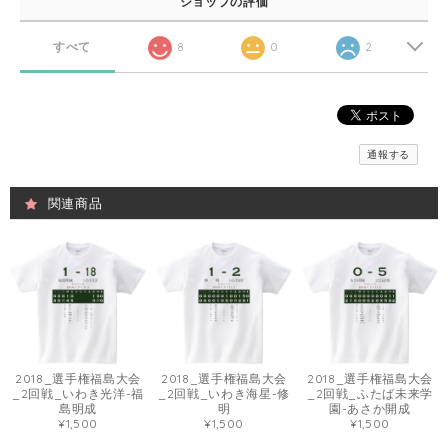
ショップの評価
すべて
8
0
2
通報する
関連商品
2018_選手権福島大会
2018_選手権福島大会
2018_選手権福島大会
_2回戦_いわき光洋-福
_2回戦_いわき海星-修
_2回戦_ふたば未来学
島明成
明
園-あさか開成
¥1,500
¥1,500
¥1,500