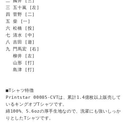
二 國井 [三]
三 五十嵐 [左]
四 菅野 [二]
五 柴 [一]
六 松橋 [投]
七 清水 [中]
八 吉田 [遊]
九 門馬宏 [右]
柳井 [左]
山形 [打]
島津 [打]
■Tシャツ特徴
Printstar 00085-CVTは、累計1.4億枚以上販売して
いるキングオブTシャツです。
綿100%、5.6ozの厚手生地なので、洗濯にも強いしっか
りとしたTシャツです。