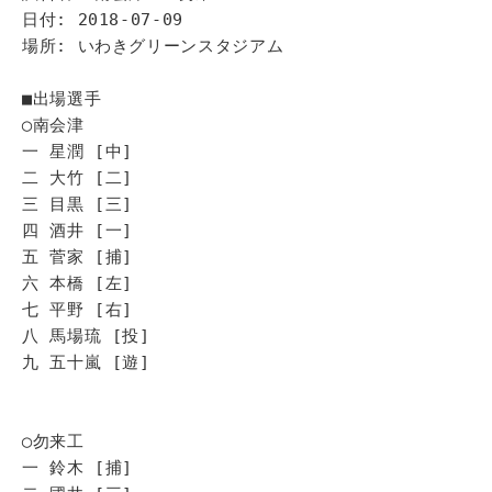
日付: 2018-07-09
場所: いわきグリーンスタジアム
■出場選手
◯南会津
一 星潤 [中]
二 大竹 [二]
三 目黒 [三]
四 酒井 [一]
五 菅家 [捕]
六 本橋 [左]
七 平野 [右]
八 馬場琉 [投]
九 五十嵐 [遊]
◯勿来工
一 鈴木 [捕]