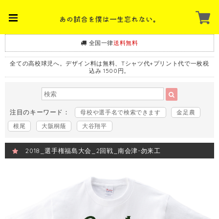
全国一律
送料無料
全ての高校球児へ。デザイン料は無料、Tシャツ代+プリント代で一枚税
込み 1500円。
注目のキーワード：
母校や選手名で検索できます
金足農
根尾
大阪桐蔭
大谷翔平
2018_選手権福島大会_2回戦_南会津-勿来工