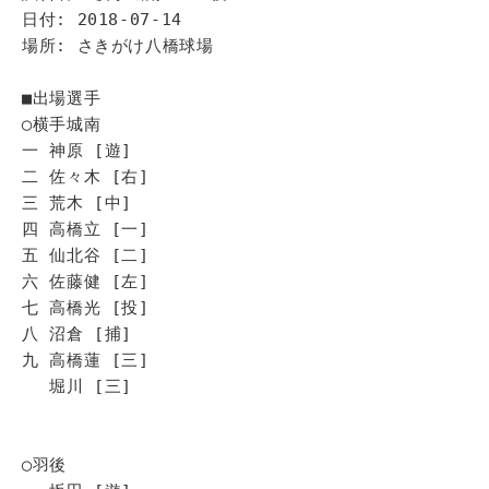
日付: 2018-07-14
場所: さきがけ八橋球場
■出場選手
◯横手城南
一 神原 [遊]
二 佐々木 [右]
三 荒木 [中]
四 高橋立 [一]
五 仙北谷 [二]
六 佐藤健 [左]
七 高橋光 [投]
八 沼倉 [捕]
九 高橋蓮 [三]
堀川 [三]
◯羽後