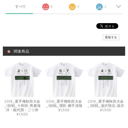
すべて
8
0
2
通報する
関連商品
2018_選手権秋田大会
2018_選手権秋田大会
2018_選手権秋田大会
_1回戦_十和田-男鹿海
_1回戦_増田-横手清陵
_1回戦_湯沢翔北-湯沢
洋・能代西・二ツ井
¥1,500
¥1,500
¥1,500