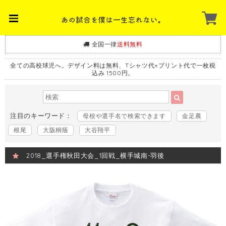
全国一律
送料無料
全ての高校球児へ。デザイン料は無料、Tシャツ代+プリント代で一枚税
込み 1500円。
注目のキーワード：
母校や選手名で検索できます
金足農
根尾
大阪桐蔭
大谷翔平
2018_選手権秋田大会_1回戦_横手城南-羽後