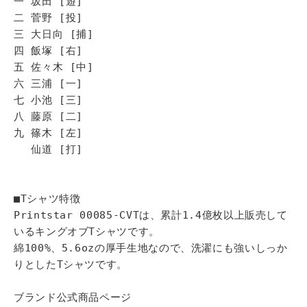
一 坂田 [遊]
二 菅野 [投]
三 大日向 [捕]
四 飯塚 [右]
五 佐々木 [中]
六 三浦 [一]
七 小池 [三]
八 藤原 [二]
九 篠木 [左]
仙道 [打]
■Tシャツ特徴
Printstar 00085-CVTは、累計1.4億枚以上販売して
いるキングオブTシャツです。
綿100%、5.6ozの厚手生地なので、洗濯にも強いしっか
りとしたTシャツです。
ブランド公式商品ページ