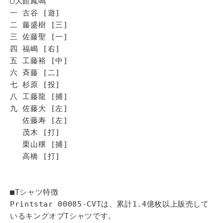
◯大館鳳鳴
一 古谷 [遊]
二 藤盛樹 [三]
三 佐藤聖 [一]
四 福嶋 [右]
五 工藤裕 [中]
六 斉藤 [二]
七 杉原 [投]
八 工藤龍 [捕]
九 佐藤大 [左]
佐藤寿 [左]
茂木 [打]
栗山穣 [捕]
高橋 [打]
■Tシャツ特徴
Printstar 00085-CVTは、累計1.4億枚以上販売して
いるキングオブTシャツです。