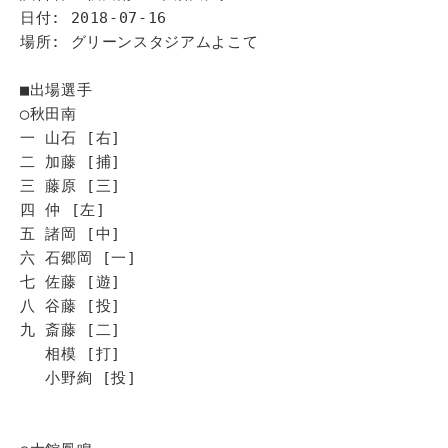
日付: 2018-07-16
場所: グリーンスタジアムよこて
■出場選手
◯秋田南
一 山石 [右]
二 加藤 [捕]
三 藤原 [三]
四 仲 [左]
五 諸岡 [中]
六 石郷岡 [一]
七 佐藤 [遊]
八 谷藤 [投]
九 斎藤 [二]
相模 [打]
小野絢 [投]