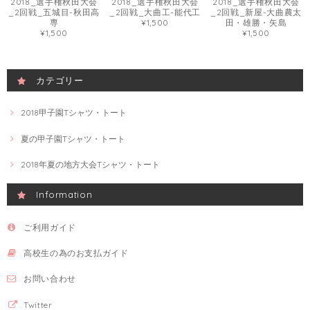
2018_選手権秋田大会
2018_選手権秋田大会
2018_選手権秋田大会
_2回戦_五城目-秋田高
_2回戦_大曲工-能代工
_2回戦_新屋-大曲農太
専
¥1,500
田・雄勝・矢島
¥1,500
¥1,500
カテゴリー
2018甲子園Tシャツ・トート
夏の甲子園Tシャツ・トート
2018年夏の地方大会Tシャツ・トート
Information
ご利用ガイド
高校生の為のお支払ガイド
お問い合わせ
Twitter