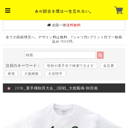
全国一律
送料無料
全ての高校球児へ。デザイン料は無料、Tシャツ代+プリント代で一枚税
込み 1500円。
注目のキーワード：
母校や選手名で検索できます
金足農
根尾
大阪桐蔭
大谷翔平
2018_選手権秋田大会_2回戦_大館鳳鳴-秋田南