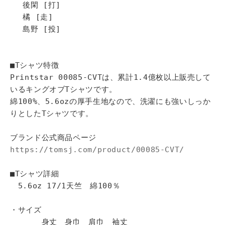
後閑 [打]
橘 [走]
島野 [投]
■Tシャツ特徴
Printstar 00085-CVTは、累計1.4億枚以上販売して
いるキングオブTシャツです。
綿100%、5.6ozの厚手生地なので、洗濯にも強いしっか
りとしたTシャツです。
ブランド公式商品ページ
https://tomsj.com/product/00085-CVT/
■Tシャツ詳細
5.6oz 17/1天竺 綿100％
・サイズ
身丈 身巾 肩巾 袖丈