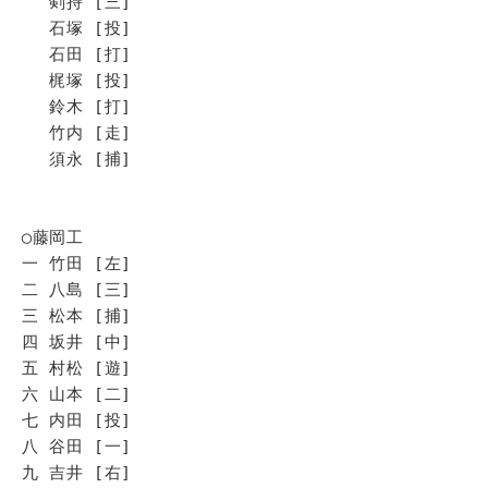
剣持 [三]
石塚 [投]
石田 [打]
梶塚 [投]
鈴木 [打]
竹内 [走]
須永 [捕]
◯藤岡工
一 竹田 [左]
二 八島 [三]
三 松本 [捕]
四 坂井 [中]
五 村松 [遊]
六 山本 [二]
七 内田 [投]
八 谷田 [一]
九 吉井 [右]