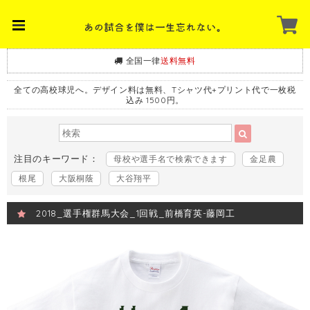
全国一律
送料無料
全ての高校球児へ。デザイン料は無料、Tシャツ代+プリント代で一枚税
込み 1500円。
注目のキーワード：
母校や選手名で検索できます
金足農
根尾
大阪桐蔭
大谷翔平
2018_選手権群馬大会_1回戦_前橋育英-藤岡工