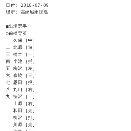
日付: 2018-07-09
場所: 高崎城南球場
■出場選手
◯前橋育英
一 久保 [中]
二 北原 [遊]
三 橋本 [一]
四 小池 [捕]
五 梅沢 [左]
六 森脇 [三]
七 恩田 [投]
八 丸山 [右]
九 笹沢 [二]
上原 [右]
和田 [走]
柳沢 [打]
川原 [走]