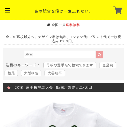
全国一律
送料無料
全ての高校球児へ。デザイン料は無料、Tシャツ代+プリント代で一枚税
込み 1500円。
注目のキーワード：
母校や選手名で検索できます
金足農
根尾
大阪桐蔭
大谷翔平
2018_選手権群馬大会_1回戦_東農大二-太田