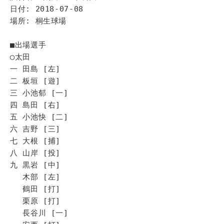
日付: 2018-07-08
場所: 桐生球場
■出場選手
◯太田
一 田島 [左]
二 板垣 [遊]
三 小池郁 [一]
四 島田 [右]
五 小池快 [二]
六 吉野 [三]
七 大根 [捕]
八 山岸 [投]
九 黒岩 [中]
木部 [左]
鶴田 [打]
栗原 [打]
長谷川 [一]