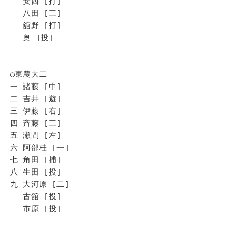
安西 [打]
八田 [三]
舘野 [打]
奥 [投]
◯東農大二
一 諸藤 [中]
二 吉井 [遊]
三 伊藤 [右]
四 斉藤 [三]
五 瀬間 [左]
六 阿部桂 [一]
七 角田 [捕]
八 生田 [投]
九 大河原 [二]
古舘 [投]
市原 [投]