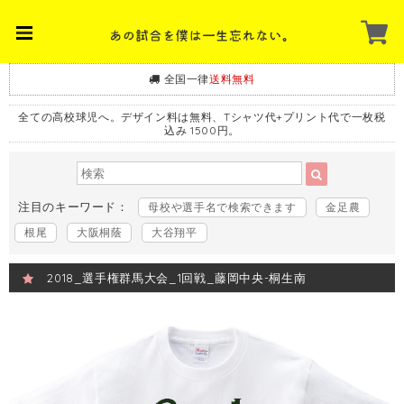
全国一律
送料無料
全ての高校球児へ。デザイン料は無料、Tシャツ代+プリント代で一枚税
込み 1500円。
注目のキーワード：
母校や選手名で検索できます
金足農
根尾
大阪桐蔭
大谷翔平
2018_選手権群馬大会_1回戦_藤岡中央-桐生南