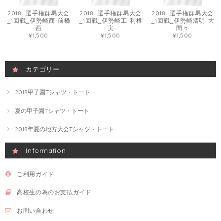
2018_選手権群馬大会
2018_選手権群馬大会
2018_選手権群馬大会
_1回戦_伊勢崎商-前橋
_1回戦_伊勢崎工-利根
_1回戦_伊勢崎清明-大
西
実
間々
¥1,500
¥1,500
¥1,500
カテゴリー
2018甲子園Tシャツ・トート
夏の甲子園Tシャツ・トート
2018年夏の地方大会Tシャツ・トート
Information
ご利用ガイド
高校生の為のお支払ガイド
お問い合わせ