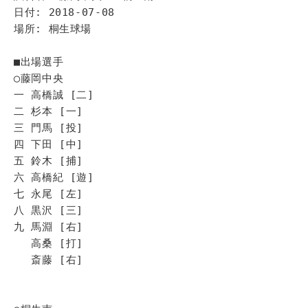
日付: 2018-07-08
場所: 桐生球場
■出場選手
◯藤岡中央
一 高橋誠 [二]
二 杉本 [一]
三 門馬 [投]
四 下田 [中]
五 鈴木 [捕]
六 高橋紀 [遊]
七 永尾 [左]
八 黒沢 [三]
九 馬淵 [右]
高桑 [打]
斎藤 [右]