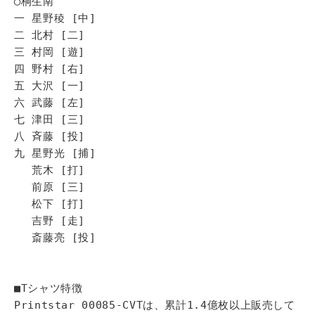
◯桐生南
一 星野稜 [中]
二 北村 [二]
三 村岡 [遊]
四 野村 [右]
五 大沢 [一]
六 武藤 [左]
七 津田 [三]
八 斉藤 [投]
九 星野光 [捕]
荒木 [打]
前原 [三]
松下 [打]
吉野 [走]
斎藤亮 [投]
■Tシャツ特徴
Printstar 00085-CVTは、累計1.4億枚以上販売して