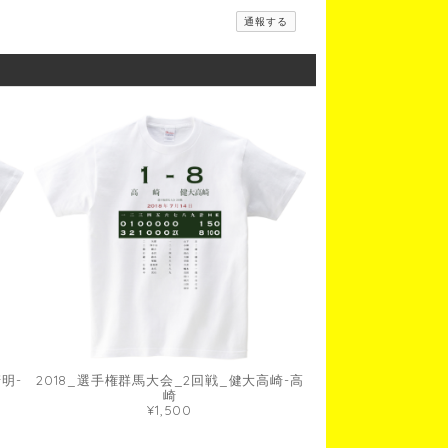
通報する
明-
2018_選手権群馬大会_2回戦_健大高崎-高
崎
¥1,500