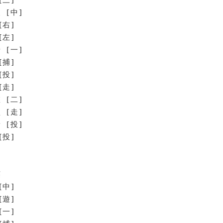
 [中]
[右]
[左]
 [一]
[捕]
[投]
走]
[二]
[走]
[投]
投]
英
[中]
[遊]
[一]