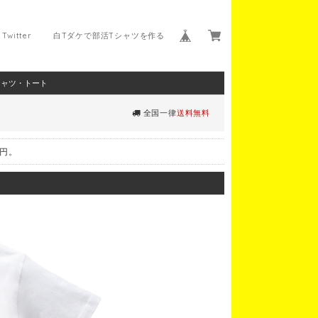
Twitter
白Tダケで部活Tシャツを作る
シャツ・トート
全国一律
送料無料
0円。