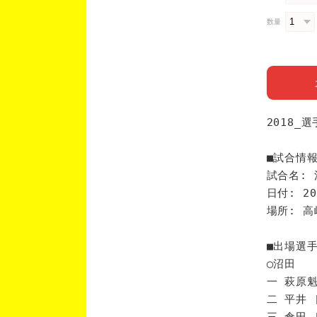
数量
2018_
■試合情
試合名: 
日付: 20
場所: 
■出場選
◯沼田
一 萩原魁
二 平井 
三 倉田 