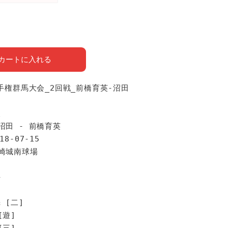
カートに入れる
選手権群馬大会_2回戦_前橋育英-沼田
報
沼田 - 前橋育英
18-07-15
高崎城南球場
手
 [二]
[遊]
[三]