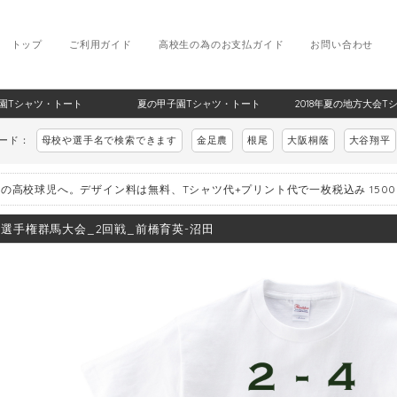
トップ
ご利用ガイド
高校生の為のお支払ガイド
お問い合わせ
甲子園Tシャツ・トート
夏の甲子園Tシャツ・トート
2018年夏の地方大会T
ワード：
母校や選手名で検索できます
金足農
根尾
大阪桐蔭
大谷翔平
の高校球児へ。デザイン料は無料、Tシャツ代+プリント代で一枚税込み 150
8_選手権群馬大会_2回戦_前橋育英-沼田