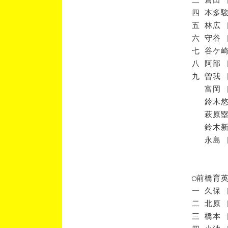
四 本多駿
五 林広 
六 守谷 
七 谷ケ崎
八 阿部 
九 曽我 
富岡 [
鈴木悠 
萩原塁 
鈴木新 
永島 [
◯前橋育
一 久保 
二 北原 
三 橋本 