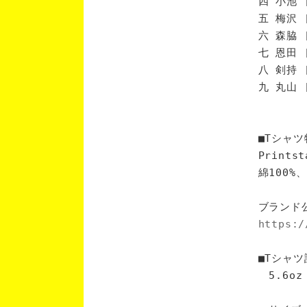
四 小池 
五 梅沢 
六 森脇 
七 恩田 
八 剣持 
九 丸山 
■Tシャツ
Print
綿100
ブランド
https:/
■Tシャツ
5.6oz