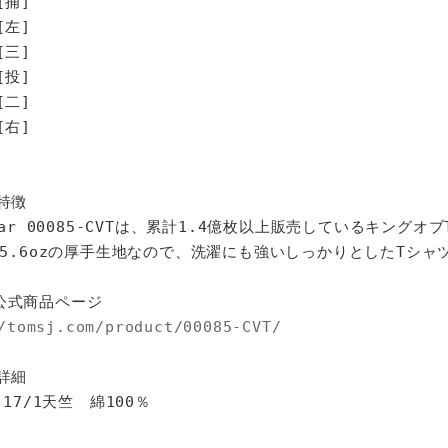
[捕]
[左]
[三]
[投]
[二]
[右]
特徴
star 00085-CVTは、累計1.4億枚以上販売しているキングオ
%、5.6ozの厚手生地なので、洗濯にも強いしっかりとしたTシャ
公式商品ページ
/tomsj.com/product/00085-CVT/
詳細
 17/1天竺 綿100％