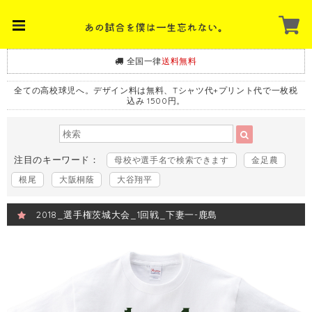
全国一律
送料無料
全ての高校球児へ。デザイン料は無料、Tシャツ代+プリント代で一枚税
込み 1500円。
注目のキーワード：
母校や選手名で検索できます
金足農
根尾
大阪桐蔭
大谷翔平
2018_選手権茨城大会_1回戦_下妻一-鹿島