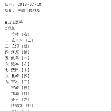
日付: 2018-07-10
場所: 笠間市民球場
■出場選手
◯鹿島
一 竹林 [右]
二 佐々木 [三]
三 笹沼 [遊]
四 河原 [捕]
五 飯島 [一]
六 滝本 [左]
七 藪田 [中]
八 北崎 [投]
九 宮村 [二]
宮崎 [投]
加瀬 [打]
菅谷 [左]
諸徳寺 [打]