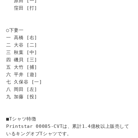
原田 [一]
窪田 [打]
◯下妻一
一 高橋 [右]
二 大谷 [二]
三 秋葉 [中]
四 磯貝 [三]
五 大竹 [捕]
六 平井 [遊]
七 久保谷 [一]
八 岡田 [左]
九 加藤 [投]
■Tシャツ特徴
Printstar 00085-CVTは、累計1.4億枚以上販売して
いるキングオブTシャツです。