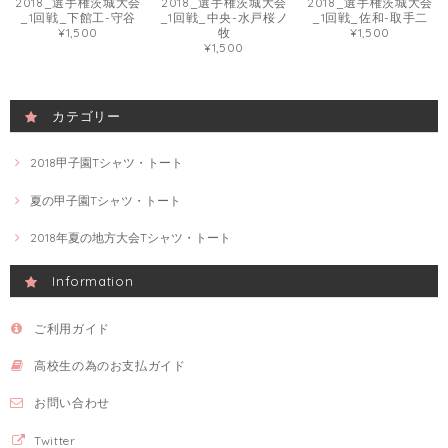
2018_選手権茨城大会
2018_選手権茨城大会
2018_選手権茨城大会
_1回戦_下館工-守谷
_1回戦_中央-水戸桜ノ
_1回戦_佐和-取手二
¥1,500
牧
¥1,500
¥1,500
カテゴリー
2018甲子園Tシャツ・トート
夏の甲子園Tシャツ・トート
2018年夏の地方大会Tシャツ・トート
Information
ご利用ガイド
高校生の為のお支払ガイド
お問い合わせ
Twitter