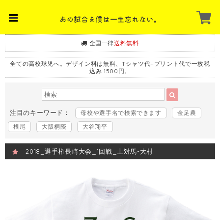
全国一律
送料無料
全ての高校球児へ。デザイン料は無料、Tシャツ代+プリント代で一枚税
込み 1500円。
注目のキーワード：
母校や選手名で検索できます
金足農
根尾
大阪桐蔭
大谷翔平
2018_選手権長崎大会_1回戦_上対馬-大村