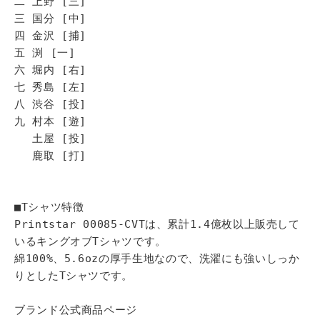
二 上野 [三]
三 国分 [中]
四 金沢 [捕]
五 渕 [一]
六 堀内 [右]
七 秀島 [左]
八 渋谷 [投]
九 村本 [遊]
土屋 [投]
鹿取 [打]
■Tシャツ特徴
Printstar 00085-CVTは、累計1.4億枚以上販売して
いるキングオブTシャツです。
綿100%、5.6ozの厚手生地なので、洗濯にも強いしっか
りとしたTシャツです。
ブランド公式商品ページ