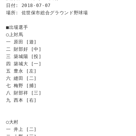
日付: 2018-07-07
場所: 佐世保市総合グラウンド野球場
■出場選手
◯上対馬
一 原田 [遊]
二 財部好 [中]
三 築城陽 [投]
四 築城大 [一]
五 豊永 [左]
六 縫田 [二]
七 梅野 [捕]
八 財部祥 [三]
九 西本 [右]
◯大村
一 井上 [二]