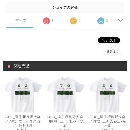
ショップの評価
すべて
8
0
2
通報する
関連商品
2018_選手権長野大会
2018_選手権長野大会
2018_選手権長野大会
_1回戦_ウェルネス筑
_1回戦_上田-北部・坂
_1回戦_上田染谷丘-篠
北-上伊那農
城
ノ井
¥1,500
¥1,500
¥1,500