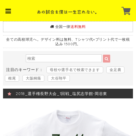
全国一律
送料無料
全ての高校球児へ。デザイン料は無料、Tシャツ代+プリント代で一枚税
込み 1500円。
注目のキーワード：
母校や選手名で検索できます
金足農
根尾
大阪桐蔭
大谷翔平
2018_選手権長野大会_1回戦_塩尻志学館-岡谷東