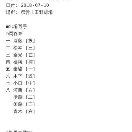
日付: 2018-07-10
場所: 県営上田野球場
■出場選手
◯岡谷東
一 遠藤 [投]
二 松本 [三]
三 秦光 [左]
四 福與 [捕]
五 秦駿 [一]
六 木下 [遊]
七 小口 [中]
八 河西 [右]
伊藤 [二]
須藤 [三]
青木 [右]