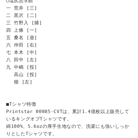
◯塩尻志学館
一 荒井 [三]
二 黒沢 [二]
三 竹野入 [捕]
四 上條 [一]
五 桑名 [遊]
六 仲田 [右]
七 本木 [中]
八 田中 [左]
九 中嶋 [投]
高山 [投]
畑 [左]
■Tシャツ特徴
Printstar 00085-CVTは、累計1.4億枚以上販売して
いるキングオブTシャツです。
綿100%、5.6ozの厚手生地なので、洗濯にも強いしっか
りとしたTシャツです。