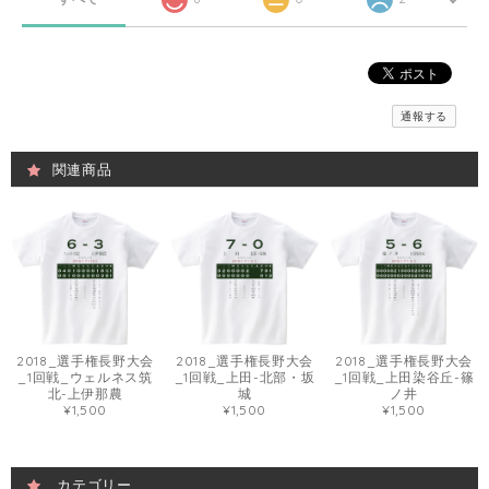
通報する
関連商品
2018_選手権長野大会
2018_選手権長野大会
2018_選手権長野大会
_1回戦_ウェルネス筑
_1回戦_上田-北部・坂
_1回戦_上田染谷丘-篠
北-上伊那農
城
ノ井
¥1,500
¥1,500
¥1,500
カテゴリー