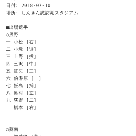
日付: 2018-07-10
場所: しんきん諏訪湖スタジアム
■出場選手
◯辰野
一 小松 [右]
二 小坂 [遊]
三 上野 [投]
四 三沢 [中]
五 征矢 [三]
六 伯耆原 [一]
七 飯島 [捕]
八 奥村 [左]
九 荻野 [二]
橋本 [右]
◯蘇南