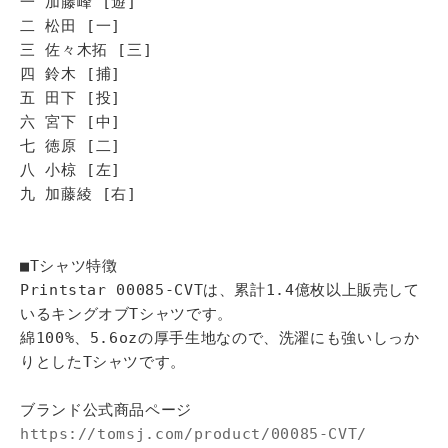
一 加藤峰 [遊]
二 松田 [一]
三 佐々木拓 [三]
四 鈴木 [捕]
五 田下 [投]
六 宮下 [中]
七 徳原 [二]
八 小椋 [左]
九 加藤綾 [右]
■Tシャツ特徴
Printstar 00085-CVTは、累計1.4億枚以上販売して
いるキングオブTシャツです。
綿100%、5.6ozの厚手生地なので、洗濯にも強いしっか
りとしたTシャツです。
ブランド公式商品ページ
https://tomsj.com/product/00085-CVT/