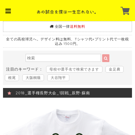
全国一律
送料無料
全ての高校球児へ。デザイン料は無料、Tシャツ代+プリント代で一枚税
込み 1500円。
注目のキーワード：
母校や選手名で検索できます
金足農
根尾
大阪桐蔭
大谷翔平
2018_選手権長野大会_1回戦_辰野-蘇南