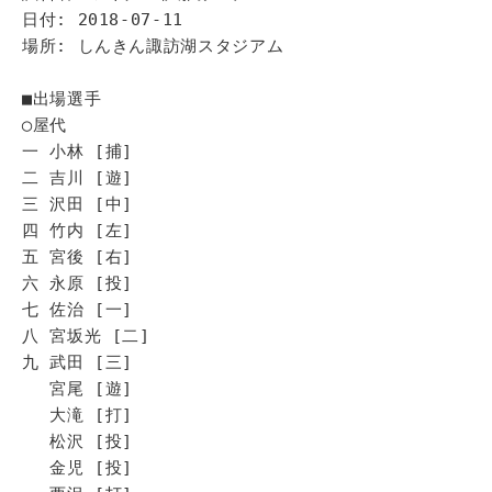
日付: 2018-07-11
場所: しんきん諏訪湖スタジアム
■出場選手
◯屋代
一 小林 [捕]
二 吉川 [遊]
三 沢田 [中]
四 竹内 [左]
五 宮後 [右]
六 永原 [投]
七 佐治 [一]
八 宮坂光 [二]
九 武田 [三]
宮尾 [遊]
大滝 [打]
松沢 [投]
金児 [投]