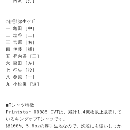
西沢 [打]
◯伊那弥生ケ丘
一 亀田 [中]
二 塩谷 [二]
三 宮原 [右]
四 伊藤 [捕]
五 登内遥 [三]
六 森田 [左]
七 征矢 [投]
八 桑原 [一]
九 小松俊 [遊]
■Tシャツ特徴
Printstar 00085-CVTは、累計1.4億枚以上販売して
いるキングオブTシャツです。
綿100%、5.6ozの厚手生地なので、洗濯にも強いしっか