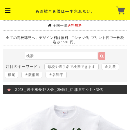
全国一律
送料無料
全ての高校球児へ。デザイン料は無料、Tシャツ代+プリント代で一枚税
込み 1500円。
注目のキーワード：
母校や選手名で検索できます
金足農
根尾
大阪桐蔭
大谷翔平
2018_選手権長野大会_2回戦_伊那弥生ケ丘-屋代