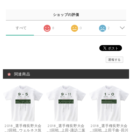
ショップの評価
すべて
8
0
2
通報する
関連商品
2018_選手権長野大会
2018_選手権長野大会
2018_選手権長野大会
_2回戦_ウェルネス筑
_2回戦_上田-諏訪二葉
_2回戦_上田千曲-田川