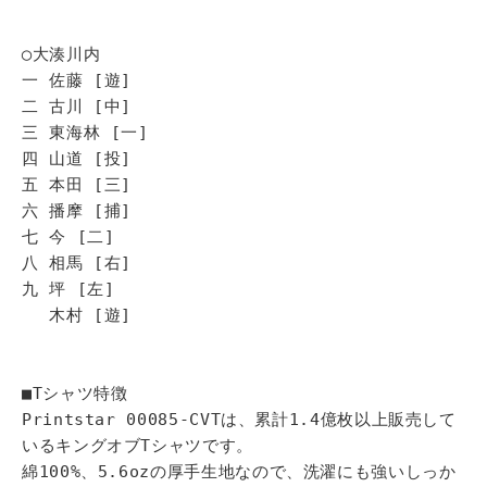
◯大湊川内
一 佐藤 [遊]
二 古川 [中]
三 東海林 [一]
四 山道 [投]
五 本田 [三]
六 播摩 [捕]
七 今 [二]
八 相馬 [右]
九 坪 [左]
木村 [遊]
■Tシャツ特徴
Printstar 00085-CVTは、累計1.4億枚以上販売して
いるキングオブTシャツです。
綿100%、5.6ozの厚手生地なので、洗濯にも強いしっか