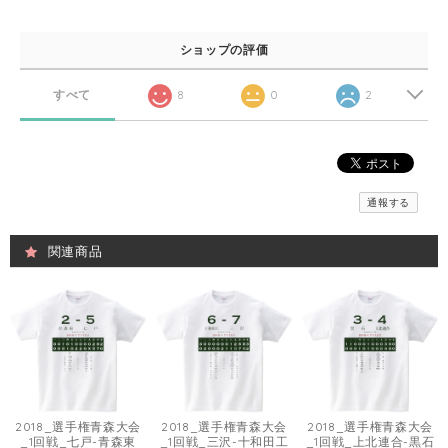
ショップの評価
すべて
8
0
2
通報する
関連商品
2018_選手権青森大会
2018_選手権青森大会
2018_選手権青森大会
_1回戦_七戸-青森東
_1回戦_三沢-十和田工
_1回戦_上北連合-黒石