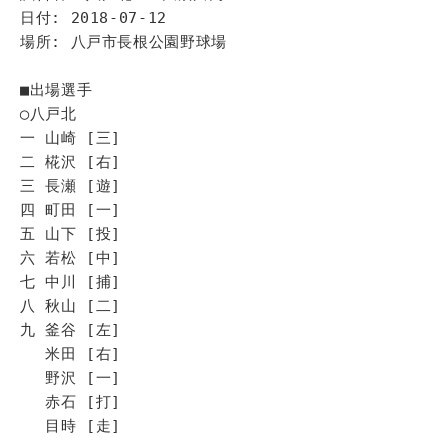
日付: 2018-07-12
場所: 八戸市長根公園野球場
■出場選手
◯八戸北
一 山崎 [三]
二 椛沢 [右]
三 長瀬 [遊]
四 町田 [一]
五 山下 [投]
六 若松 [中]
七 中川 [捕]
八 秋山 [二]
九 釜谷 [左]
米田 [右]
野沢 [一]
赤石 [打]
目時 [走]