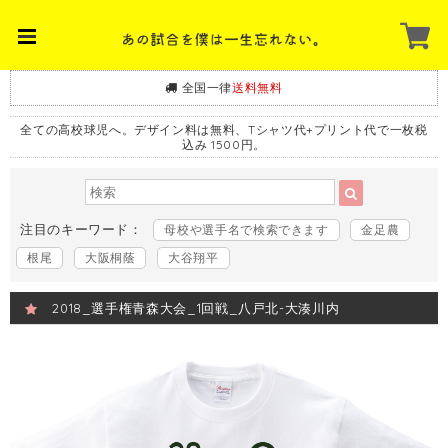
全国一律
送料無料
全ての高校球児へ。デザイン料は無料、Tシャツ代+プリント代で一枚税
込み 1500円。
注目のキーワード：
母校や選手名で検索できます
金足農
根尾
大阪桐蔭
大谷翔平
2018_選手権青森大会_1回戦_八戸北-大湊川内