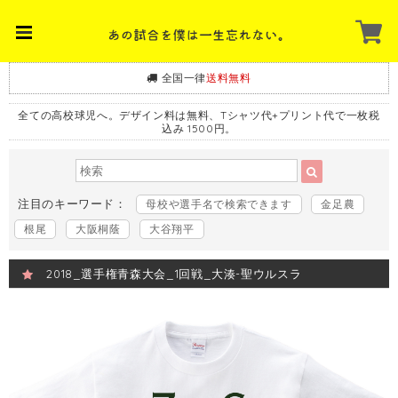
全国一律
送料無料
全ての高校球児へ。デザイン料は無料、Tシャツ代+プリント代で一枚税
込み 1500円。
注目のキーワード：
母校や選手名で検索できます
金足農
根尾
大阪桐蔭
大谷翔平
2018_選手権青森大会_1回戦_大湊-聖ウルスラ