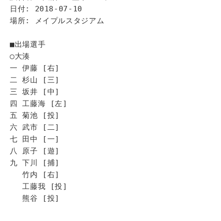
日付: 2018-07-10
場所: メイプルスタジアム
■出場選手
◯大湊
一 伊藤 [右]
二 杉山 [三]
三 坂井 [中]
四 工藤海 [左]
五 菊池 [投]
六 武市 [二]
七 田中 [一]
八 原子 [遊]
九 下川 [捕]
竹内 [右]
工藤我 [投]
熊谷 [投]