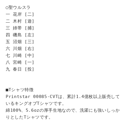
◯聖ウルスラ
一 花岸 [二]
二 木村 [遊]
三 姉帯 [捕]
四 磯島 [左]
五 沼畑 [三]
六 川畑 [右]
七 川崎 [中]
八 宮崎 [一]
九 春日 [投]
■Tシャツ特徴
Printstar 00085-CVTは、累計1.4億枚以上販売して
いるキングオブTシャツです。
綿100%、5.6ozの厚手生地なので、洗濯にも強いしっか
りとしたTシャツです。