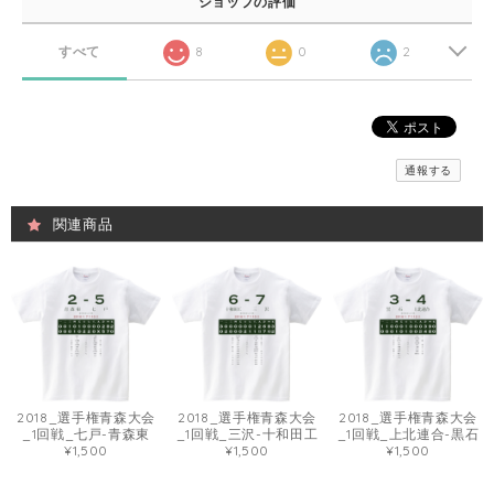
ショップの評価
すべて
8
0
2
通報する
関連商品
2018_選手権青森大会
2018_選手権青森大会
2018_選手権青森大会
_1回戦_七戸-青森東
_1回戦_三沢-十和田工
_1回戦_上北連合-黒石
¥1,500
¥1,500
¥1,500