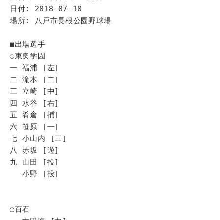
日付: 2018-07-10
場所: 八戸市長根公園野球場
■出場選手
◯東奥学園
一 福浦 [左]
二 滝本 [二]
三 立崎 [中]
四 水谷 [右]
五 肴倉 [捕]
六 笹原 [一]
七 小山内 [三]
八 赤坂 [遊]
九 山田 [投]
小野 [投]
◯百石