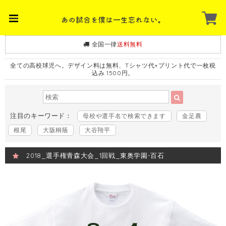
全国一律
送料無料
全ての高校球児へ。デザイン料は無料、Tシャツ代+プリント代で一枚税
込み 1500円。
注目のキーワード：
母校や選手名で検索できます
金足農
根尾
大阪桐蔭
大谷翔平
2018_選手権青森大会_1回戦_東奥学園-百石