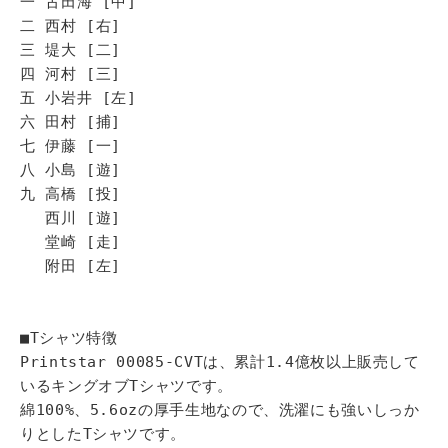
一 古田海 [中]
二 西村 [右]
三 堤大 [二]
四 河村 [三]
五 小岩井 [左]
六 田村 [捕]
七 伊藤 [一]
八 小島 [遊]
九 高橋 [投]
西川 [遊]
堂崎 [走]
附田 [左]
■Tシャツ特徴
Printstar 00085-CVTは、累計1.4億枚以上販売して
いるキングオブTシャツです。
綿100%、5.6ozの厚手生地なので、洗濯にも強いしっか
りとしたTシャツです。