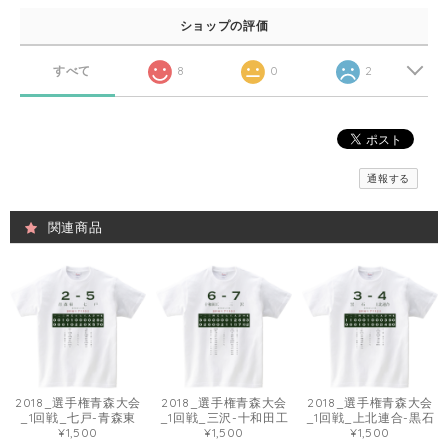
ショップの評価
すべて
8
0
2
通報する
関連商品
2018_選手権青森大会
2018_選手権青森大会
2018_選手権青森大会
_1回戦_七戸-青森東
_1回戦_三沢-十和田工
_1回戦_上北連合-黒石
¥1,500
¥1,500
¥1,500