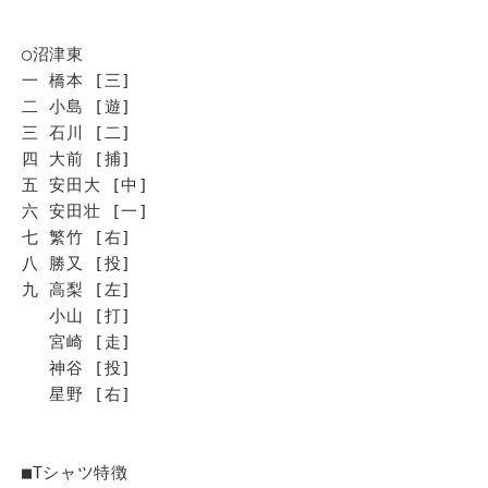
◯沼津東
一 橋本 [三]
二 小島 [遊]
三 石川 [二]
四 大前 [捕]
五 安田大 [中]
六 安田壮 [一]
七 繁竹 [右]
八 勝又 [投]
九 高梨 [左]
小山 [打]
宮崎 [走]
神谷 [投]
星野 [右]
■Tシャツ特徴