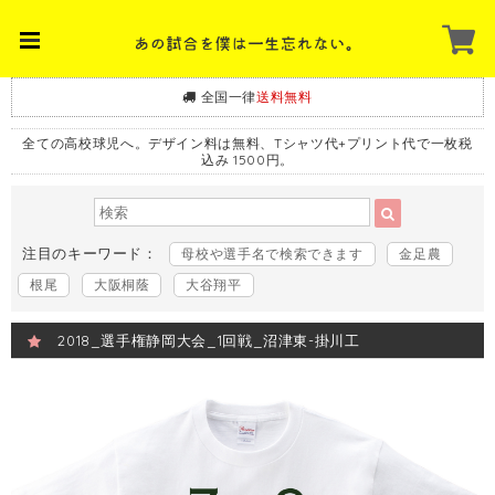
全国一律
送料無料
全ての高校球児へ。デザイン料は無料、Tシャツ代+プリント代で一枚税
込み 1500円。
注目のキーワード：
母校や選手名で検索できます
金足農
根尾
大阪桐蔭
大谷翔平
2018_選手権静岡大会_1回戦_沼津東-掛川工