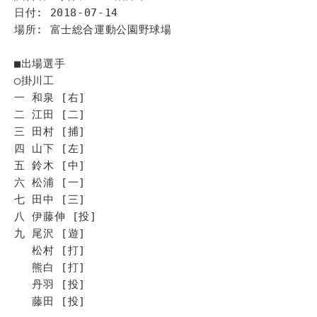
日付: 2018-07-14
場所: 富士総合運動公園野球場
■出場選手
◯掛川工
一 和泉 [右]
二 江田 [二]
三 田村 [捕]
四 山下 [左]
五 鈴木 [中]
六 松浦 [一]
七 田中 [三]
八 伊藤伸 [投]
九 尾沢 [遊]
松村 [打]
熊白 [打]
丹羽 [投]
藤田 [投]