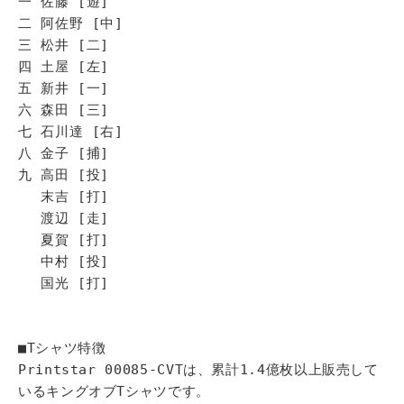
一 佐藤 [遊]
二 阿佐野 [中]
三 松井 [二]
四 土屋 [左]
五 新井 [一]
六 森田 [三]
七 石川達 [右]
八 金子 [捕]
九 高田 [投]
末吉 [打]
渡辺 [走]
夏賀 [打]
中村 [投]
国光 [打]
■Tシャツ特徴
Printstar 00085-CVTは、累計1.4億枚以上販売して
いるキングオブTシャツです。