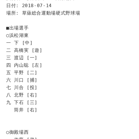
日付: 2018-07-14
場所: 草薙総合運動場硬式野球場
■出場選手
◯浜松湖東
一 下 [中]
二 高橋実 [遊]
三 渡辺 [一]
四 内山聡 [左]
五 平野 [二]
六 川口 [捕]
七 川合 [投]
八 北野 [右]
九 下石 [三]
筒井 [右]
◯御殿場西