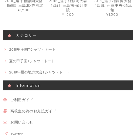
2018_選手権静岡大会
2018_選手権静岡大会
2018_選手権静岡大会
_1回戦_三島北-静岡北
_1回戦_三島南-菊川南
_1回戦_伊豆中央-清流
¥1,500
陵
館
¥1,500
¥1,500
カテゴリー
2018甲子園Tシャツ・トート
夏の甲子園Tシャツ・トート
2018年夏の地方大会Tシャツ・トート
Information
ご利用ガイド
高校生の為のお支払ガイド
お問い合わせ
Twitter