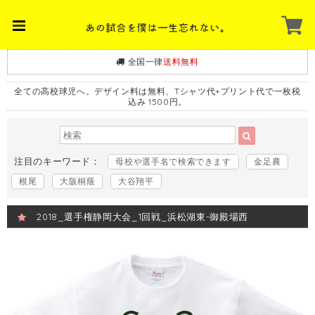
全国一律
送料無料
全ての高校球児へ。デザイン料は無料、Tシャツ代+プリント代で一枚税
込み 1500円。
注目のキーワード：
母校や選手名で検索できます
金足農
根尾
大阪桐蔭
大谷翔平
2018_選手権静岡大会_1回戦_浜松湖東-御殿場西