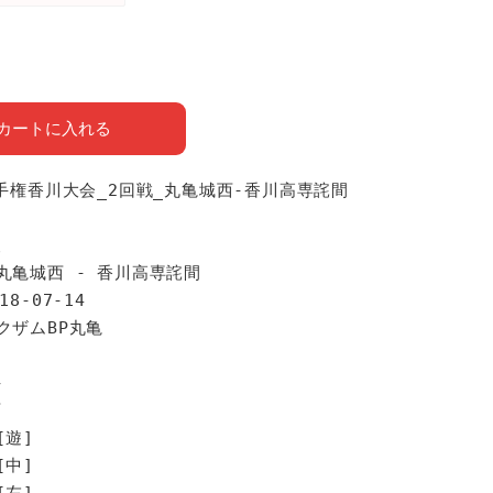
カートに入れる
選手権香川大会_2回戦_丸亀城西-香川高専詫間
報
丸亀城西 - 香川高専詫間
18-07-14
クザムBP丸亀
手
西
[遊]
[中]
[左]