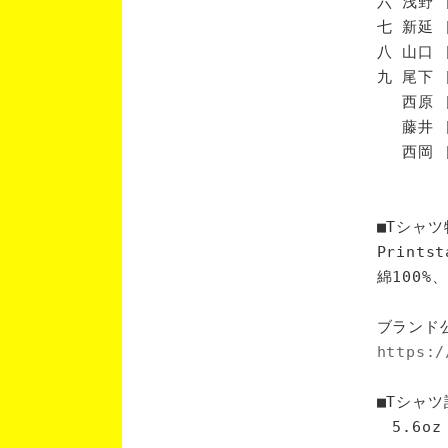
六 浅野 
七 新延 
八 山口 
九 尾下 
西原 [
藤井 [
西岡 [
■Tシャツ
Print
綿100
ブランド
https:/
■Tシャツ
5.6oz