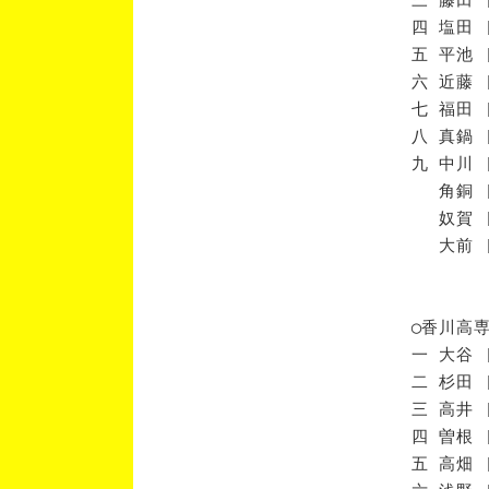
四 塩田 
五 平池 
六 近藤 
七 福田 
八 真鍋 
九 中川 
角銅 [
奴賀 [
大前 [
◯香川高
一 大谷 
二 杉田 
三 高井 
四 曽根 
五 高畑 