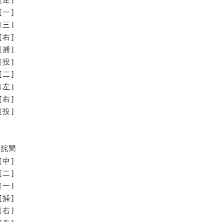
[一]
[三]
[右]
[捕]
[投]
[二]
左]
右]
投]
専詫間
[中]
[二]
[一]
[捕]
[右]