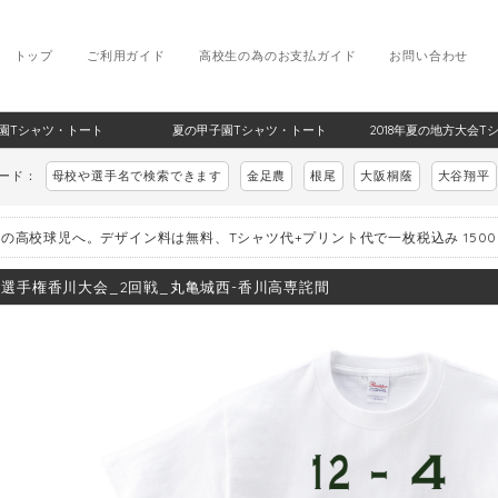
トップ
ご利用ガイド
高校生の為のお支払ガイド
お問い合わせ
甲子園Tシャツ・トート
夏の甲子園Tシャツ・トート
2018年夏の地方大会T
ワード：
母校や選手名で検索できます
金足農
根尾
大阪桐蔭
大谷翔平
の高校球児へ。デザイン料は無料、Tシャツ代+プリント代で一枚税込み 150
8_選手権香川大会_2回戦_丸亀城西-香川高専詫間