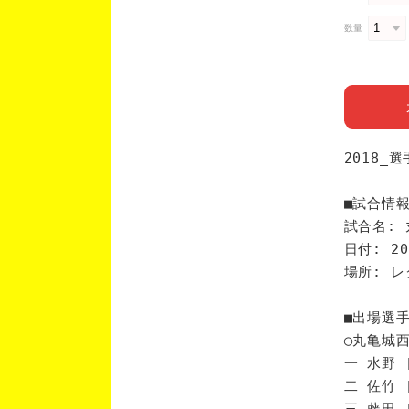
数量
2018_
■試合情
試合名: 
日付: 20
場所: レ
■出場選
◯丸亀城
一 水野 
二 佐竹 
三 藤田 