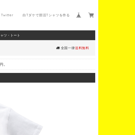
Twitter
白Tダケで部活Tシャツを作る
シャツ・トート
全国一律
送料無料
0円。