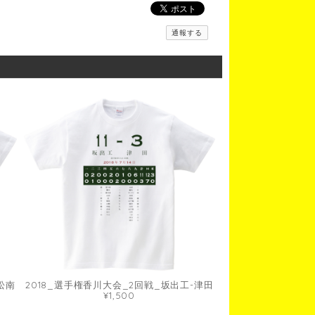
通報する
松南
2018_選手権香川大会_2回戦_坂出工-津田
¥1,500