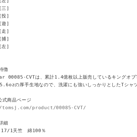
[左]
[三]
[投]
[遊]
走]
捕]
左]
特徴
star 00085-CVTは、累計1.4億枚以上販売しているキングオ
%、5.6ozの厚手生地なので、洗濯にも強いしっかりとしたTシャ
公式商品ページ
/tomsj.com/product/00085-CVT/
詳細
 17/1天竺 綿100％