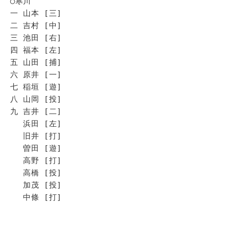
◯寒川
一 山本 [三]
二 吉村 [中]
三 池田 [右]
四 福本 [左]
五 山田 [捕]
六 原井 [一]
七 稲垣 [遊]
八 山岡 [投]
九 吉井 [二]
浜田 [左]
旧井 [打]
曽田 [遊]
高野 [打]
高橋 [投]
加茂 [投]
中條 [打]