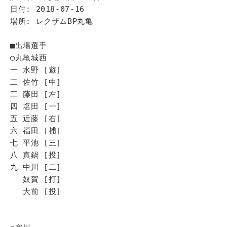
日付: 2018-07-16
場所: レクザムBP丸亀
■出場選手
◯丸亀城西
一 水野 [遊]
二 佐竹 [中]
三 藤田 [左]
四 塩田 [一]
五 近藤 [右]
六 福田 [捕]
七 平池 [三]
八 真鍋 [投]
九 中川 [二]
奴賀 [打]
大前 [投]