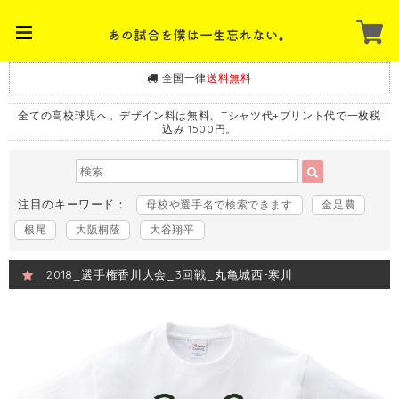
全国一律
送料無料
全ての高校球児へ。デザイン料は無料、Tシャツ代+プリント代で一枚税
込み 1500円。
注目のキーワード：
母校や選手名で検索できます
金足農
根尾
大阪桐蔭
大谷翔平
2018_選手権香川大会_3回戦_丸亀城西-寒川