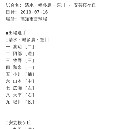
試合名: 清水・幡多農・窪川 - 安芸桜ケ丘
日付: 2018-07-16
場所: 高知市営球場
■出場選手
◯清水・幡多農・窪川
一 渡辺 [二]
二 阿部 [遊]
三 牧野 [三]
四 和泉 [一]
五 小川 [捕]
六 山本 [中]
七 広瀬 [左]
八 大平 [右]
九 堀川 [投]
◯安芸桜ケ丘