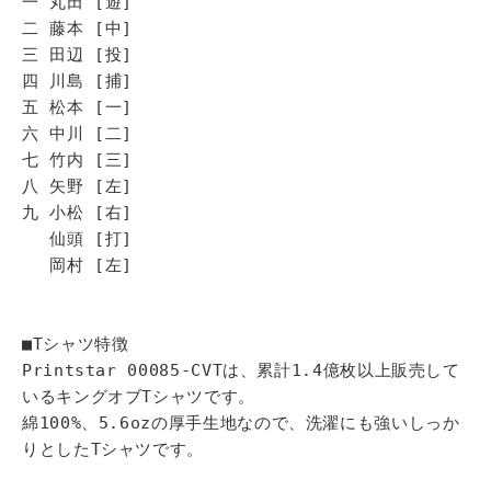
一 丸田 [遊]
二 藤本 [中]
三 田辺 [投]
四 川島 [捕]
五 松本 [一]
六 中川 [二]
七 竹内 [三]
八 矢野 [左]
九 小松 [右]
仙頭 [打]
岡村 [左]
■Tシャツ特徴
Printstar 00085-CVTは、累計1.4億枚以上販売して
いるキングオブTシャツです。
綿100%、5.6ozの厚手生地なので、洗濯にも強いしっか
りとしたTシャツです。