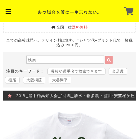
全国一律
送料無料
全ての高校球児へ。デザイン料は無料、Tシャツ代+プリント代で一枚税
込み 1500円。
注目のキーワード：
母校や選手名で検索できます
金足農
根尾
大阪桐蔭
大谷翔平
2018_選手権高知大会_1回戦_清水・幡多農・窪川-安芸桜ケ丘