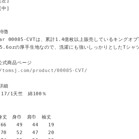
[左]
中]
特徴
star 00085-CVTは、累計1.4億枚以上販売しているキングオ
%、5.6ozの厚手生地なので、洗濯にも強いしっかりとしたTシャ
公式商品ページ
/tomsj.com/product/00085-CVT/
詳細
 17/1天竺 綿100％
身巾 肩巾 袖丈
6 49 44 19
0 52 47 20