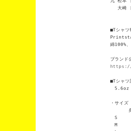
九 松本 
大崎 [
■Tシャツ
Print
綿100
ブランド
https:/
■Tシャツ
5.6oz
・サイズ
身丈 
S 6
M 7