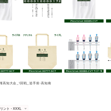
手権高知大会_1回戦_追手前-高知南
0