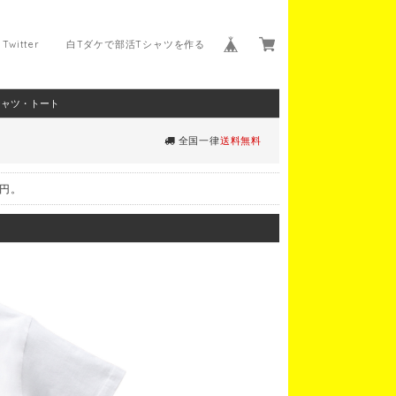
Twitter
白Tダケで部活Tシャツを作る
シャツ・トート
全国一律
送料無料
0円。