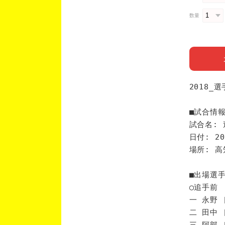
数量
2018_
■試合情
試合名: 
日付: 20
場所: 
■出場選
◯追手前
一 永野 
二 田中 
三 阿部 