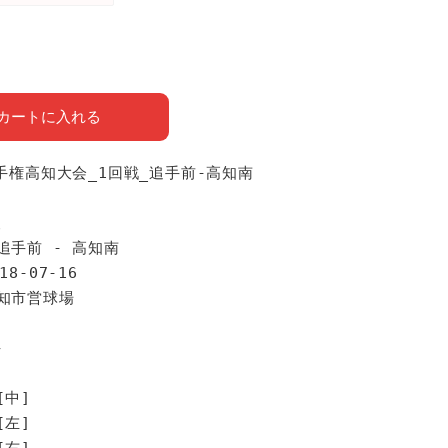
カートに入れる
選手権高知大会_1回戦_追手前-高知南
報
追手前 - 高知南
18-07-16
高知市営球場
手
[中]
[左]
[右]