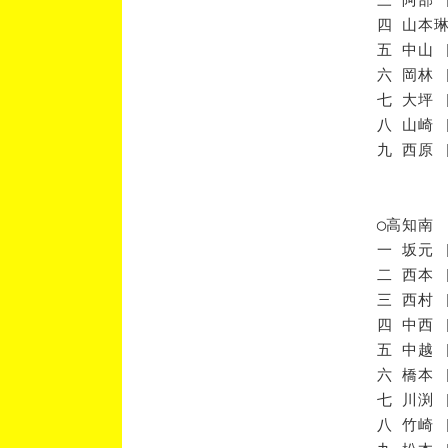
四 山本琳
五 中山 
六 岡林 
七 大坪 
八 山崎 
九 西原 
◯高知南
一 坂元 
二 西本 
三 西村 
四 中西 
五 中越 
六 橋本 
七 川渕 
八 竹崎 