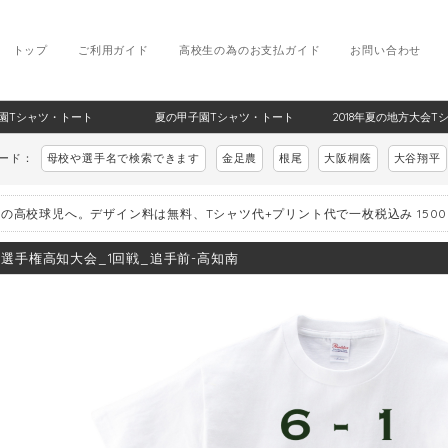
トップ
ご利用ガイド
高校生の為のお支払ガイド
お問い合わせ
甲子園Tシャツ・トート
夏の甲子園Tシャツ・トート
2018年夏の地方大会T
ワード：
母校や選手名で検索できます
金足農
根尾
大阪桐蔭
大谷翔平
の高校球児へ。デザイン料は無料、Tシャツ代+プリント代で一枚税込み 150
8_選手権高知大会_1回戦_追手前-高知南