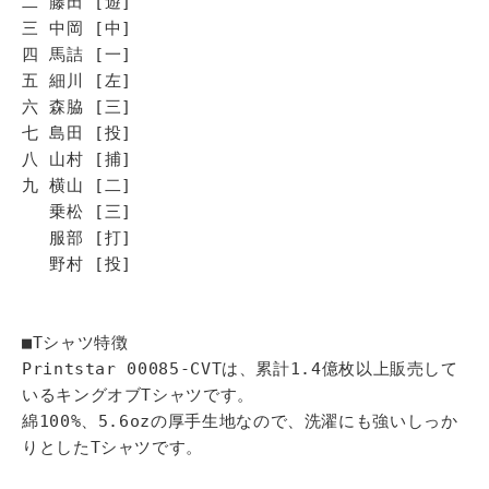
二 藤田 [遊]
三 中岡 [中]
四 馬詰 [一]
五 細川 [左]
六 森脇 [三]
七 島田 [投]
八 山村 [捕]
九 横山 [二]
乗松 [三]
服部 [打]
野村 [投]
■Tシャツ特徴
Printstar 00085-CVTは、累計1.4億枚以上販売して
いるキングオブTシャツです。
綿100%、5.6ozの厚手生地なので、洗濯にも強いしっか
りとしたTシャツです。