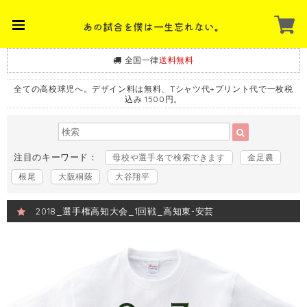
全国一律
送料無料
全ての高校球児へ。デザイン料は無料、Tシャツ代+プリント代で一枚税
込み 1500円。
注目のキーワード：
母校や選手名で検索できます
金足農
根尾
大阪桐蔭
大谷翔平
2018_選手権高知大会_1回戦_高知東-安芸