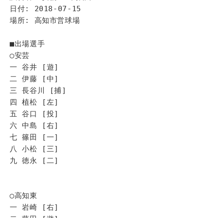
日付: 2018-07-15
場所: 高知市営球場
■出場選手
◯安芸
一 谷井 [遊]
二 伊藤 [中]
三 長谷川 [捕]
四 植松 [左]
五 谷口 [投]
六 中島 [右]
七 篠田 [一]
八 小松 [三]
九 徳永 [二]
◯高知東
一 岩崎 [右]