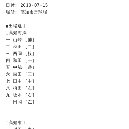
日付: 2018-07-15
場所: 高知市営球場
■出場選手
◯高知海洋
一 山崎 [捕]
二 秋田 [二]
三 西岡 [投]
四 和田 [一]
五 中脇 [遊]
六 森田 [三]
七 田中 [中]
八 植田 [左]
九 坂本 [右]
田岡 [左]
◯高知東工