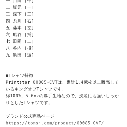
一 川田 [中]
二 坂元 [一]
三 森下 [三]
四 糸川 [右]
五 藤本 [左]
六 船谷 [捕]
七 田岡 [二]
八 谷内 [投]
九 浜田 [遊]
■Tシャツ特徴
Printstar 00085-CVTは、累計1.4億枚以上販売して
いるキングオブTシャツです。
綿100%、5.6ozの厚手生地なので、洗濯にも強いしっか
りとしたTシャツです。
ブランド公式商品ページ
https://tomsj.com/product/00085-CVT/