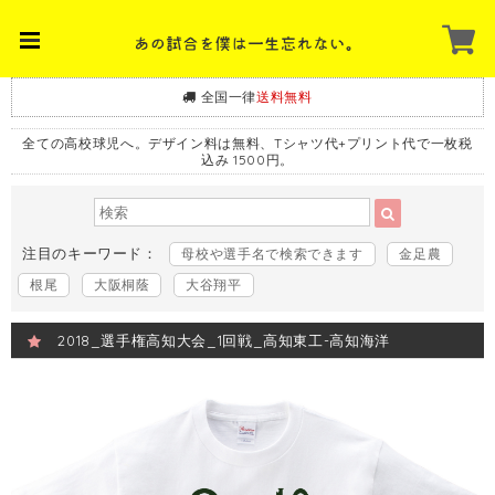
全国一律
送料無料
全ての高校球児へ。デザイン料は無料、Tシャツ代+プリント代で一枚税
込み 1500円。
注目のキーワード：
母校や選手名で検索できます
金足農
根尾
大阪桐蔭
大谷翔平
2018_選手権高知大会_1回戦_高知東工-高知海洋