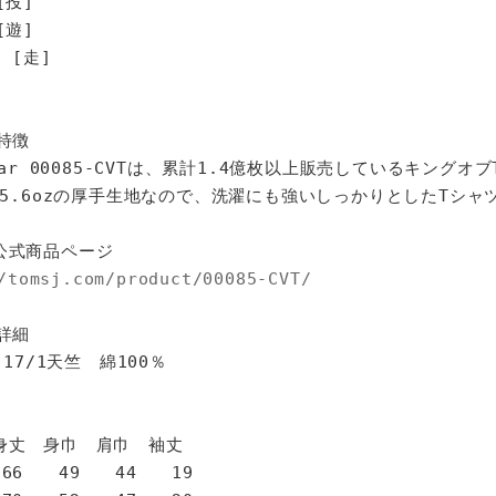
[投]
[遊]
[走]
特徴
star 00085-CVTは、累計1.4億枚以上販売しているキングオ
%、5.6ozの厚手生地なので、洗濯にも強いしっかりとしたTシャ
公式商品ページ
/tomsj.com/product/00085-CVT/
詳細
 17/1天竺 綿100％
身巾 肩巾 袖丈
6 49 44 19