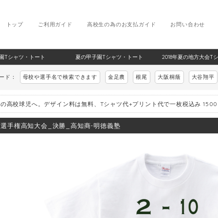
トップ
ご利用ガイド
高校生の為のお支払ガイド
お問い合わせ
甲子園Tシャツ・トート
夏の甲子園Tシャツ・トート
2018年夏の地方大会T
ワード：
母校や選手名で検索できます
金足農
根尾
大阪桐蔭
大谷翔平
の高校球児へ。デザイン料は無料、Tシャツ代+プリント代で一枚税込み 150
8_選手権高知大会_決勝_高知商-明徳義塾