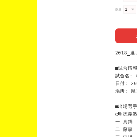
数量
2018_
■試合情
試合名: 
日付: 20
場所: 
■出場選
◯明徳義
一 真鍋 
二 藤森 
三 中隈 