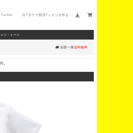
Twitter
白Tダケで部活Tシャツを作る
シャツ・トート
全国一律
送料無料
0円。