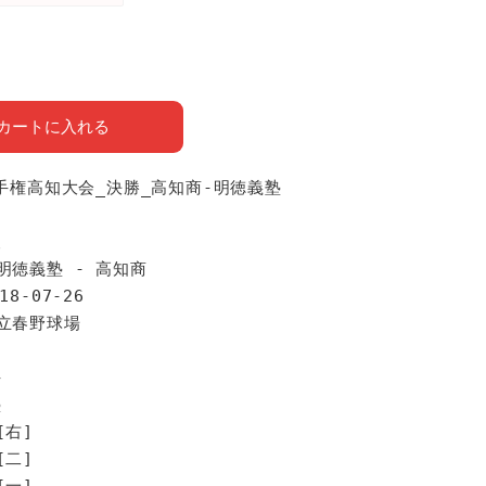
カートに入れる
選手権高知大会_決勝_高知商-明徳義塾
報
明徳義塾 - 高知商
18-07-26
県立春野球場
手
塾
[右]
[二]
[一]