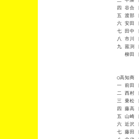
四 谷合 
五 渡部 
六 安田 
七 田中 
八 市川 
九 菰渕 
柳田 [
◯高知商
一 前田 
二 西村 
三 乗松 
四 藤高 
五 山崎 
六 近沢 
七 藤田 