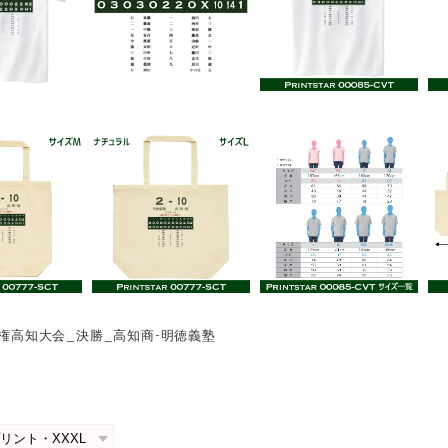
選手権高知大会_決勝_高知商-明徳義塾
0