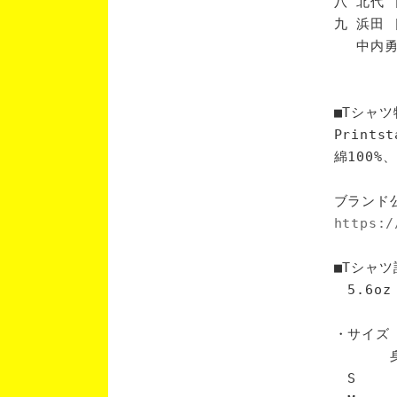
八 北代 
九 浜田 
中内勇 
■Tシャツ
Print
綿100
ブランド
https:/
■Tシャツ
5.6oz
・サイズ
身丈 
S 6