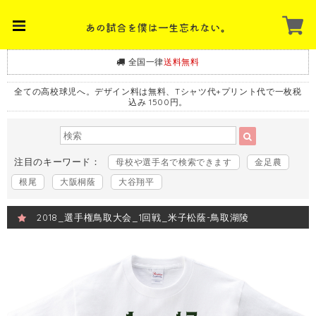
全国一律
送料無料
全ての高校球児へ。デザイン料は無料、Tシャツ代+プリント代で一枚税
込み 1500円。
注目のキーワード：
母校や選手名で検索できます
金足農
根尾
大阪桐蔭
大谷翔平
2018_選手権鳥取大会_1回戦_米子松蔭-鳥取湖陵