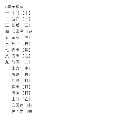
◯米子松蔭
一 中谷 [中]
二 波戸 [一]
三 佐近 [三]
四 安田利 [遊]
五 宗石 [左]
六 辰己 [投]
七 坂田 [捕]
八 石田 [右]
九 前田 [二]
土方 [中]
坂越 [投]
池野 [打]
松田 [打]
田渕 [打]
山口 [左]
安田翔 [打]
佐々木 [投]