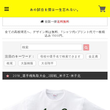
全国一律
送料無料
全ての高校球児へ。デザイン料は無料、Tシャツ代+プリント代で一枚税
込み 1500円。
注目のキーワード：
母校や選手名で検索できます
金足農
根尾
大阪桐蔭
大谷翔平
2018_選手権鳥取大会_2回戦_米子工-米子北