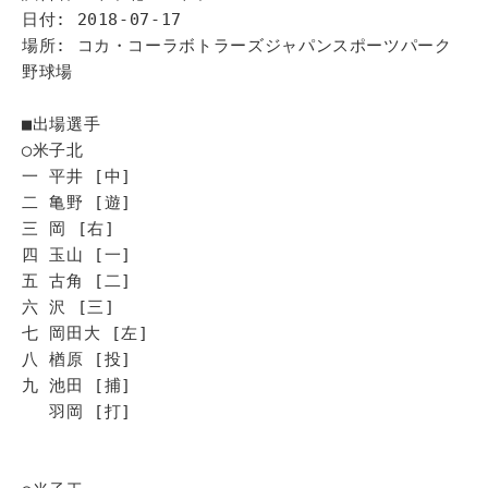
日付: 2018-07-17
場所: コカ・コーラボトラーズジャパンスポーツパーク
野球場
■出場選手
◯米子北
一 平井 [中]
二 亀野 [遊]
三 岡 [右]
四 玉山 [一]
五 古角 [二]
六 沢 [三]
七 岡田大 [左]
八 楢原 [投]
九 池田 [捕]
羽岡 [打]