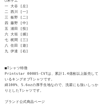
◯米子工
一 大谷 [左]
二 西川 [一]
三 板野 [二]
四 藤野 [中]
五 浦田 [投]
六 大垣 [捕]
七 梶間 [三]
八 住田 [遊]
九 伊達 [右]
■Tシャツ特徴
Printstar 00085-CVTは、累計1.4億枚以上販売して
いるキングオブTシャツです。
綿100%、5.6ozの厚手生地なので、洗濯にも強いしっか
りとしたTシャツです。
ブランド公式商品ページ