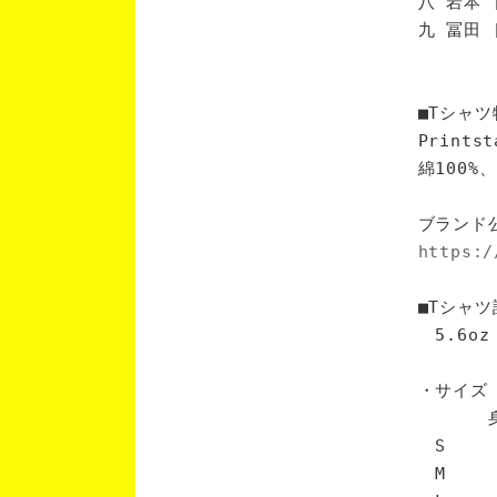
八 岩本 
九 冨田 
■Tシャツ
Print
綿100
ブランド
https:/
■Tシャツ
5.6oz
・サイズ
身丈 
S 6
M 7