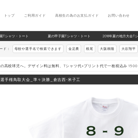
トップ
ご利用ガイド
高校生の為のお支払ガイド
お問い合わせ
甲子園Tシャツ・トート
夏の甲子園Tシャツ・トート
2018年夏の地方大会T
ワード：
母校や選手名で検索できます
金足農
根尾
大阪桐蔭
大谷翔平
の高校球児へ。デザイン料は無料、Tシャツ代+プリント代で一枚税込み 150
8_選手権鳥取大会_準々決勝_倉吉西-米子工