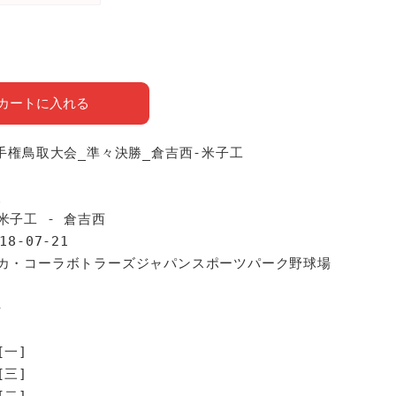
カートに入れる
選手権鳥取大会_準々決勝_倉吉西-米子工
報
米子工 - 倉吉西
18-07-21
コカ・コーラボトラーズジャパンスポーツパーク野球場
手
[一]
[三]
[二]