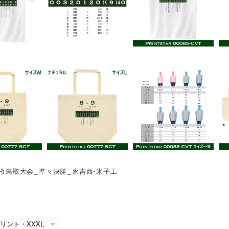
選手権鳥取大会_準々決勝_倉吉西-米子工
0