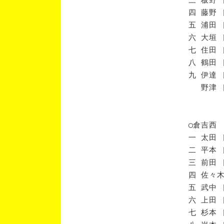
四 藤野 
五 浦田 
六 大垣 
七 住田 
八 鶴田 
九 伊達 
野津 [
◯倉吉西
一 太田 
二 平本 
三 前田 
四 佐々木
五 武中 
六 上田 
七 杉本 