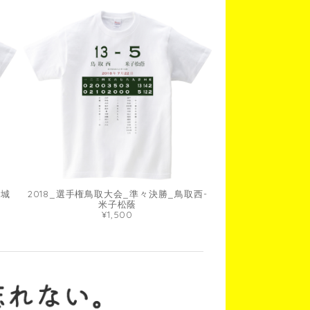
取城
2018_選手権鳥取大会_準々決勝_鳥取西-
米子松蔭
¥1,500