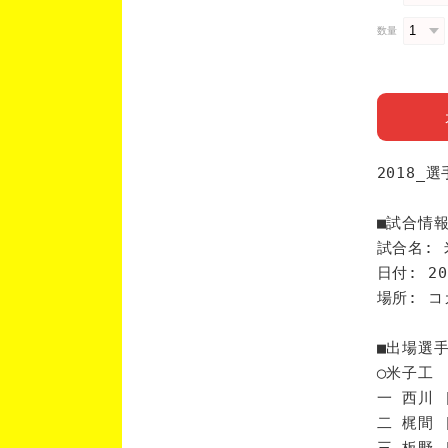
数量
2018_
■試合情
試合名: 
日付: 20
場所: 
■出場選
◯米子工
一 西川 
二 梶間 
三 板野 