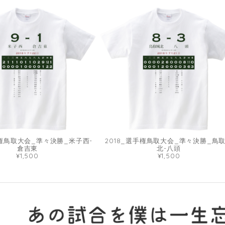
手権鳥取大会_準々決勝_米子西-
2018_選手権鳥取大会_準々決勝_鳥
倉吉東
北-八頭
¥1,500
¥1,500