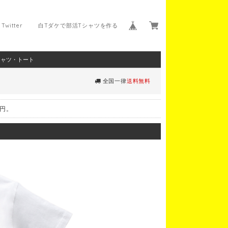
Twitter
白Tダケで部活Tシャツを作る
シャツ・トート
全国一律
送料無料
0円。