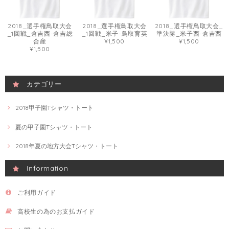
2018_選手権鳥取大会
2018_選手権鳥取大会
2018_選手権鳥取大会_
_1回戦_倉吉西-倉吉総
_1回戦_米子-鳥取育英
準決勝_米子西-倉吉西
合産
¥1,500
¥1,500
¥1,500
カテゴリー
2018甲子園Tシャツ・トート
夏の甲子園Tシャツ・トート
2018年夏の地方大会Tシャツ・トート
Information
ご利用ガイド
高校生の為のお支払ガイド