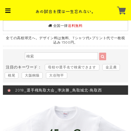
全国一律
送料無料
全ての高校球児へ。デザイン料は無料、Tシャツ代+プリント代で一枚税
込み 1500円。
注目のキーワード：
母校や選手名で検索できます
金足農
根尾
大阪桐蔭
大谷翔平
2018_選手権鳥取大会_準決勝_鳥取城北-鳥取西