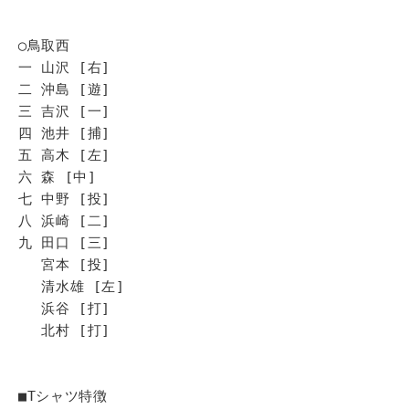
◯鳥取西
一 山沢 [右]
二 沖島 [遊]
三 吉沢 [一]
四 池井 [捕]
五 高木 [左]
六 森 [中]
七 中野 [投]
八 浜崎 [二]
九 田口 [三]
宮本 [投]
清水雄 [左]
浜谷 [打]
北村 [打]
■Tシャツ特徴