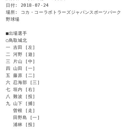
日付: 2018-07-24
場所: コカ・コーラボトラーズジャパンスポーツパーク
野球場
■出場選手
◯鳥取城北
一 吉田 [左]
二 河野 [遊]
三 片山 [中]
四 山田 [一]
五 藤原 [二]
六 忍海部 [三]
七 垣内 [右]
八 難波 [投]
九 山下 [捕]
曽根 [走]
田野島 [一]
浦林 [投]