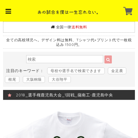
全国一律
送料無料
全ての高校球児へ。デザイン料は無料、Tシャツ代+プリント代で一枚税
込み 1500円。
注目のキーワード：
母校や選手名で検索できます
金足農
根尾
大阪桐蔭
大谷翔平
2018_選手権鹿児島大会_1回戦_薩南工-鹿児島中央