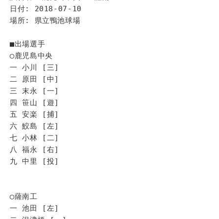
日付: 2018-07-10
場所: 県立鴨池球場
■出場選手
◯鹿児島中央
一 小川 [三]
二 原田 [中]
三 末永 [一]
四 笹山 [遊]
五 安楽 [捕]
六 鮫島 [左]
七 小林 [二]
八 福永 [右]
九 中里 [投]
◯薩南工
一 池田 [左]