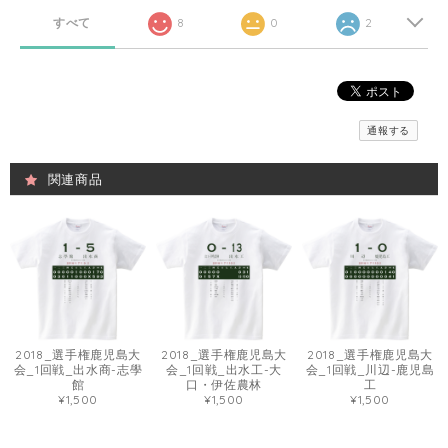
すべて
8
0
2
通報する
関連商品
2018_選手権鹿児島大
2018_選手権鹿児島大
2018_選手権鹿児島大
会_1回戦_出水商-志學
会_1回戦_出水工-大
会_1回戦_川辺-鹿児島
館
口・伊佐農林
工
¥1,500
¥1,500
¥1,500