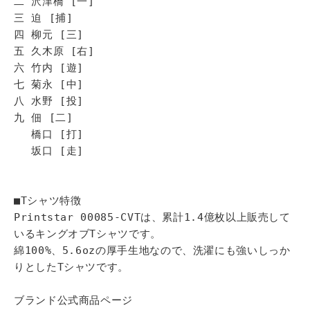
二 沢津橋 [一]
三 迫 [捕]
四 柳元 [三]
五 久木原 [右]
六 竹内 [遊]
七 菊永 [中]
八 水野 [投]
九 佃 [二]
橋口 [打]
坂口 [走]
■Tシャツ特徴
Printstar 00085-CVTは、累計1.4億枚以上販売して
いるキングオブTシャツです。
綿100%、5.6ozの厚手生地なので、洗濯にも強いしっか
りとしたTシャツです。
ブランド公式商品ページ