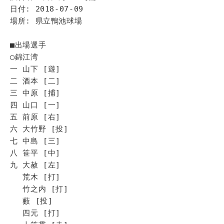
日付: 2018-07-09
場所: 県立鴨池球場
■出場選手
◯錦江湾
一 山下 [遊]
二 酒本 [二]
三 中原 [捕]
四 山口 [一]
五 前原 [右]
六 大竹野 [投]
七 中島 [三]
八 笹平 [中]
九 大赦 [左]
荒木 [打]
竹之内 [打]
藪 [投]
四元 [打]