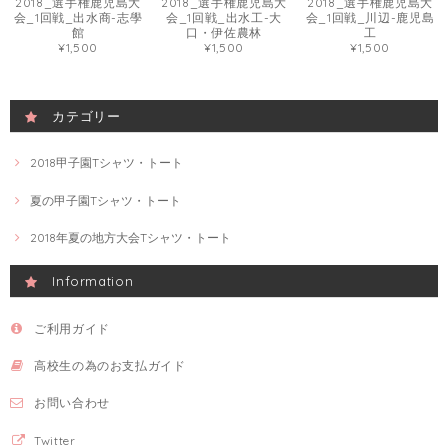
2018_選手権鹿児島大
2018_選手権鹿児島大
2018_選手権鹿児島大
会_1回戦_出水商-志學
会_1回戦_出水工-大
会_1回戦_川辺-鹿児島
館
口・伊佐農林
工
¥1,500
¥1,500
¥1,500
カテゴリー
2018甲子園Tシャツ・トート
夏の甲子園Tシャツ・トート
2018年夏の地方大会Tシャツ・トート
Information
ご利用ガイド
高校生の為のお支払ガイド
お問い合わせ
Twitter