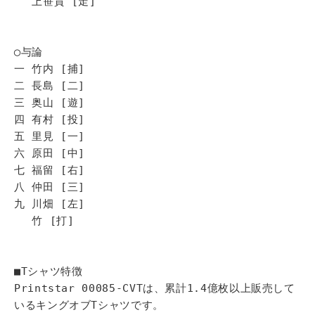
上笹貫 [走]
◯与論
一 竹内 [捕]
二 長島 [二]
三 奥山 [遊]
四 有村 [投]
五 里見 [一]
六 原田 [中]
七 福留 [右]
八 仲田 [三]
九 川畑 [左]
竹 [打]
■Tシャツ特徴
Printstar 00085-CVTは、累計1.4億枚以上販売して
いるキングオブTシャツです。