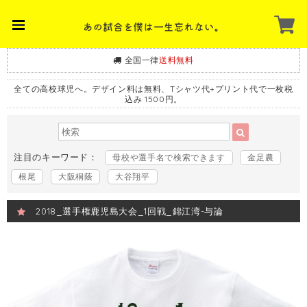
全国一律
送料無料
全ての高校球児へ。デザイン料は無料、Tシャツ代+プリント代で一枚税
込み 1500円。
注目のキーワード：
母校や選手名で検索できます
金足農
根尾
大阪桐蔭
大谷翔平
2018_選手権鹿児島大会_1回戦_錦江湾-与論