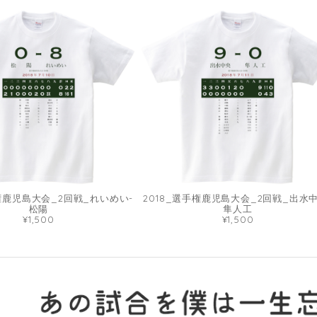
手権鹿児島大会_2回戦_れいめい-
2018_選手権鹿児島大会_2回戦_出水中
松陽
隼人工
¥1,500
¥1,500