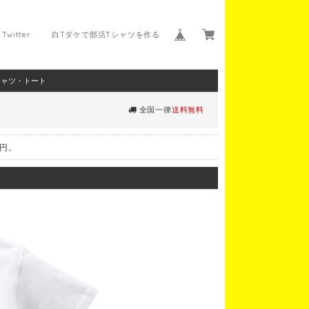
Twitter
白Tダケで部活Tシャツを作る
シャツ・トート
全国一律
送料無料
0円。