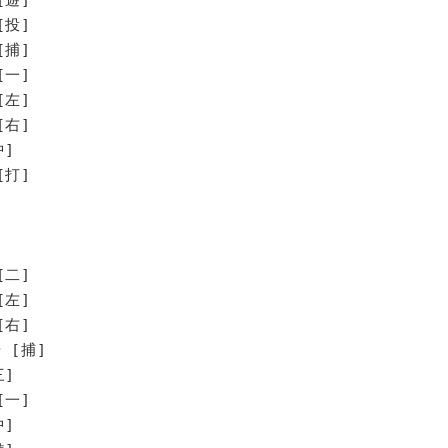
[投]
[捕]
[一]
[左]
[右]
中]
打]
[二]
[左]
[右]
 [捕]
三]
[一]
中]