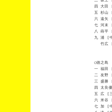
四 大田 
五 杉山 
六 遠矢 
七 河末 
八 蒔平 
九 浦 [
竹広 [
◯徳之島
一 福田 
二 友野 
三 盛勝 
四 太良優
五 広 [
六 米谷 
七 加 [