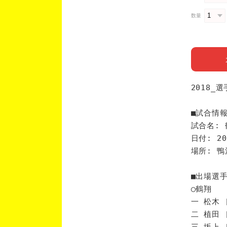
数量
2018_
■試合情
試合名: 
日付: 20
場所: 
■出場選
◯鶴翔
一 松木 
二 植田 
三 坂上 