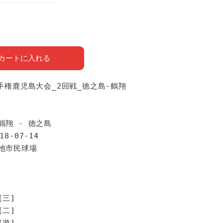
カートに入れる
選手権鹿児島大会_2回戦_徳之島-鶴翔
報
鶴翔 - 徳之島
18-07-14
鴨池市民球場
手
[三]
[二]
[遊]