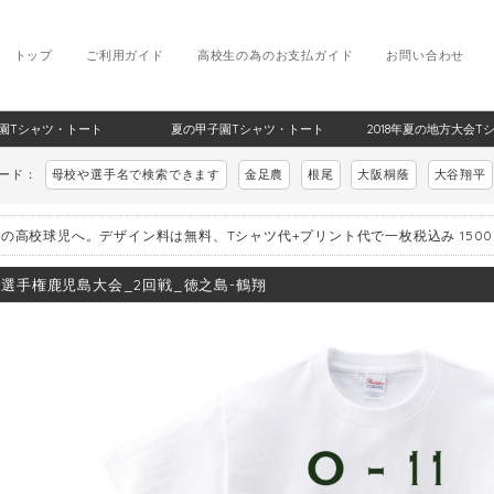
トップ
ご利用ガイド
高校生の為のお支払ガイド
お問い合わせ
甲子園Tシャツ・トート
夏の甲子園Tシャツ・トート
2018年夏の地方大会T
ワード：
母校や選手名で検索できます
金足農
根尾
大阪桐蔭
大谷翔平
の高校球児へ。デザイン料は無料、Tシャツ代+プリント代で一枚税込み 150
8_選手権鹿児島大会_2回戦_徳之島-鶴翔