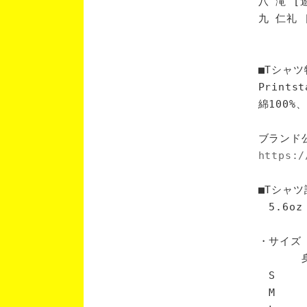
八 滝 [
九 仁礼 
■Tシャツ
Print
綿100
ブランド
https:/
■Tシャツ
5.6oz
・サイズ
身丈 
S 6
M 7