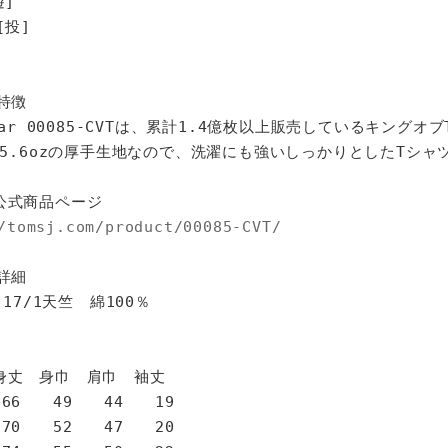
遊]
[投]
特徴
star 00085-CVTは、累計1.4億枚以上販売しているキングオ
%、5.6ozの厚手生地なので、洗濯にも強いしっかりとしたTシャ
公式商品ページ
/tomsj.com/product/00085-CVT/
詳細
 17/1天竺 綿100％
身巾 肩巾 袖丈
6 49 44 19
0 52 47 20