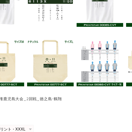
手権鹿児島大会_2回戦_徳之島-鶴翔
0