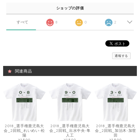
ショップの評価
すべて
8
0
2
通報する
関連商品
2018_選手権鹿児島大
2018_選手権鹿児島大
2018_選手権鹿児島大
会_2回戦_れいめい-松
会_2回戦_出水中央-隼
会_2回戦_加治木-加世
陽
人工
田
¥1,500
¥1,500
¥1,500