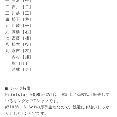
一 石沢 [中]
二 吉川 [二]
三 川越 [三]
四 松下 [遊]
五 川崎 [一]
六 高橋 [右]
七 斎藤 [捕]
八 松本 [投]
九 永吉 [左]
内村 [捕]
牧 [打]
若林 [走]
■Tシャツ特徴
Printstar 00085-CVTは、累計1.4億枚以上販売して
いるキングオブTシャツです。
綿100%、5.6ozの厚手生地なので、洗濯にも強いしっか
りとしたTシャツです。