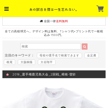
全国一律
送料無料
全ての高校球児へ。デザイン料は無料、Tシャツ代+プリント代で一枚税
込み 1500円。
注目のキーワード：
母校や選手名で検索できます
金足農
根尾
大阪桐蔭
大谷翔平
2018_選手権鹿児島大会_2回戦_樟南-曽於