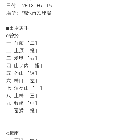
日付: 2018-07-15
場所: 鴨池市民球場
■出場選手
◯曽於
一 前薗 [二]
二 上原 [投]
三 愛甲 [右]
四 山ノ内 [捕]
五 外山 [遊]
六 橋口 [左]
七 泊ケ山 [一]
八 上橋 [三]
九 牧崎 [中]
冨満 [投]
◯樟南