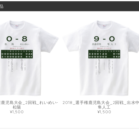
品
手権鹿児島大会_2回戦_れいめい-
2018_選手権鹿児島大会_2回戦_出水中
松陽
隼人工
¥1,500
¥1,500