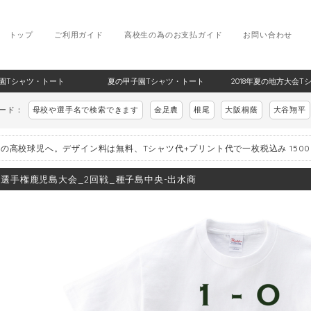
トップ
ご利用ガイド
高校生の為のお支払ガイド
お問い合わせ
甲子園Tシャツ・トート
夏の甲子園Tシャツ・トート
2018年夏の地方大会T
ワード：
母校や選手名で検索できます
金足農
根尾
大阪桐蔭
大谷翔平
の高校球児へ。デザイン料は無料、Tシャツ代+プリント代で一枚税込み 150
8_選手権鹿児島大会_2回戦_種子島中央-出水商