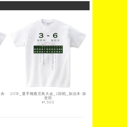
央-
2018_選手権鹿児島大会_2回戦_加治木-加
世田
¥1,500