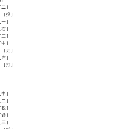
[二]
 [投]
[一]
[右]
[三]
[中]
[走]
左]
[打]
[中]
[二]
[投]
[遊]
[三]