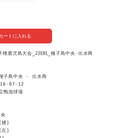
カートに入れる
選手権鹿児島大会_2回戦_種子島中央-出水商
報
種子島中央 - 出水商
18-07-12
県立鴨池球場
手
中央
[捕]
[左]
遊]