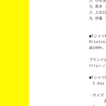
六 小出水
七 黒木 
八 上出口
九 伊藤 
■Tシャツ
Print
綿100
ブランド
https:/
■Tシャツ
5.6oz
・サイズ
身丈 