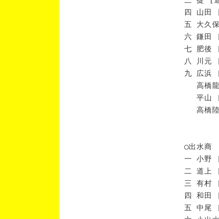
四 山田 
五 大久保
六 鎌田 
七 肥後 
八 川元 
九 広浜 
高橋龍 
平山 [
高橋陸 
◯出水商
一 小野 
二 道上 
三 有村 
四 和田 
五 中尾 