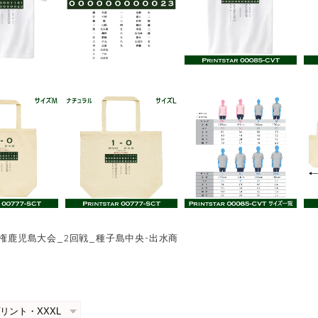
選手権鹿児島大会_2回戦_種子島中央-出水商
0