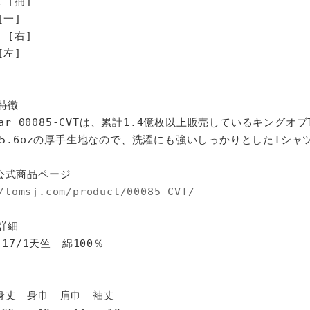
 [捕]
[一]
 [右]
[左]
特徴
star 00085-CVTは、累計1.4億枚以上販売しているキングオ
%、5.6ozの厚手生地なので、洗濯にも強いしっかりとしたTシャ
公式商品ページ
/tomsj.com/product/00085-CVT/
詳細
 17/1天竺 綿100％
身巾 肩巾 袖丈