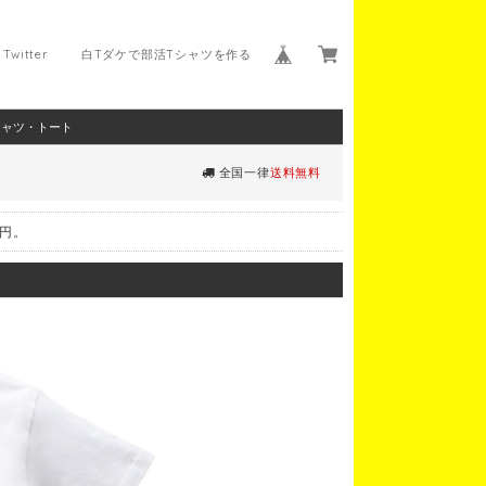
Twitter
白Tダケで部活Tシャツを作る
シャツ・トート
全国一律
送料無料
0円。