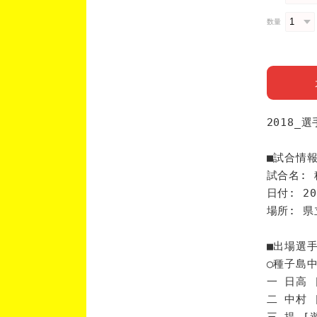
数量
2018_
■試合情
試合名: 
日付: 20
場所: 
■出場選
◯種子島
一 日高 
二 中村 
三 提 [