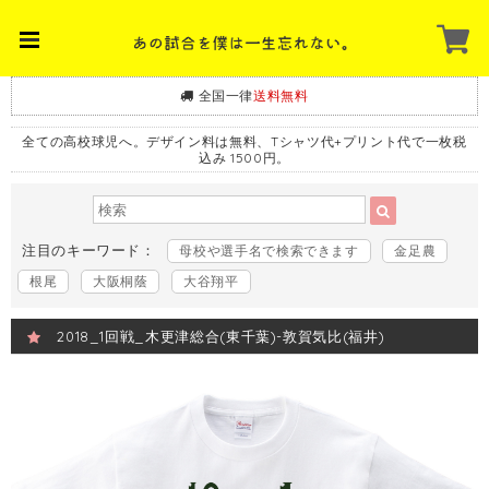
全国一律
送料無料
全ての高校球児へ。デザイン料は無料、Tシャツ代+プリント代で一枚税
込み 1500円。
注目のキーワード：
母校や選手名で検索できます
金足農
根尾
大阪桐蔭
大谷翔平
2018_1回戦_木更津総合(東千葉)-敦賀気比(福井)