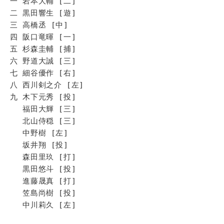
一 岩本大輔 [二]
二 黒田響生 [遊]
三 高橋丞 [中]
四 阪口竜暉 [一]
五 杉森圭輔 [捕]
六 野道大誠 [三]
七 細谷優作 [右]
八 西川剣之介 [左]
九 木下元秀 [投]
福田大輝 [三]
北山侍穏 [三]
中野樹 [左]
坂井翔 [投]
森田里玖 [打]
黒田悠斗 [投]
進藤晟真 [打]
笠島尚樹 [投]
中川莉久 [左]