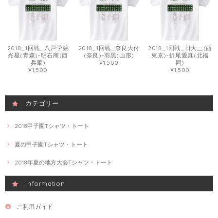
2018_1回戦_八戸学院
2018_1回戦_奈良大付
2018_1回戦_日大三(西
光星(青森)-明石商(西
(奈良)-羽黒(山形)
東京)-折尾愛真(北福
兵庫)
¥1,500
岡)
¥1,500
¥1,500
カテゴリー
2018甲子園Tシャツ・トート
夏の甲子園Tシャツ・トート
2018年夏の地方大会Tシャツ・トート
Information
ご利用ガイド