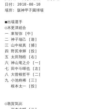
日付: 2018-08-10
場所: 阪神甲子園球場
■出場選手
◯木更津総合
一 東智弥 [中]
二 神子瑞己 [遊]
三 山中稜真 [捕]
四 野尻幸輝 [投]
五 太田翔梧 [右]
六 神山竜之介 [一]
七 田中斗暉也 [左]
八 大曽根哲平 [二]
九 小池柊稀 [三]
根本太一 [投]
◯敦賀気比