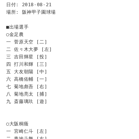
日付: 2018-08-21
場所: 阪神甲子園球場
■出場選手
◯金足農
一 菅原天空 [二]
二 佐々木大夢 [左]
三 吉田輝星 [投]
四 打川和輝 [三]
五 大友朝陽 [中]
六 高橋佑輔 [一]
七 菊地彪吾 [右]
八 菊地亮太 [捕]
九 斎藤璃玖 [遊]
◯大阪桐蔭
一 宮崎仁斗 [左]
二 青地斗舞 [右]