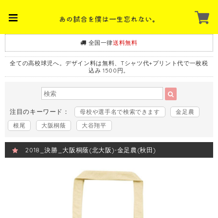
全国一律
送料無料
全ての高校球児へ。デザイン料は無料、Tシャツ代+プリント代で一枚税
込み 1500円。
注目のキーワード：
母校や選手名で検索できます
金足農
根尾
大阪桐蔭
大谷翔平
2018_決勝_大阪桐蔭(北大阪)-金足農(秋田)