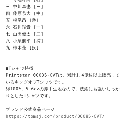
三 中川卓也 [三]
四 藤原恭大 [中]
五 根尾昂 [遊]
六 石川瑞貴 [一]
七 山田健太 [二]
八 小泉航平 [捕]
九 柿木蓮 [投]
■Tシャツ特徴
Printstar 00085-CVTは、累計1.4億枚以上販売して
いるキングオブTシャツです。
綿100%、5.6ozの厚手生地なので、洗濯にも強いしっか
りとしたTシャツです。
ブランド公式商品ページ
https://tomsj.com/product/00085-CVT/