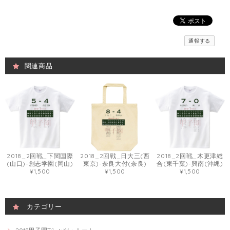
通報する
関連商品
2018_2回戦_下関国際
2018_2回戦_日大三(西
2018_2回戦_木更津総
(山口)-創志学園(岡山)
東京)-奈良大付(奈良)
合(東千葉)-興南(沖縄)
¥1,500
¥1,500
¥1,500
カテゴリー