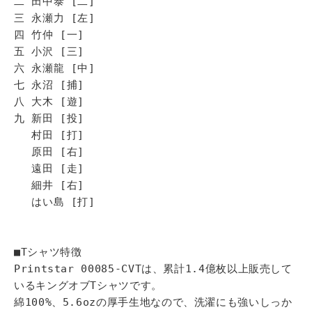
二 田中泰 [二]
三 永瀬力 [左]
四 竹仲 [一]
五 小沢 [三]
六 永瀬龍 [中]
七 永沼 [捕]
八 大木 [遊]
九 新田 [投]
村田 [打]
原田 [右]
遠田 [走]
細井 [右]
はい島 [打]
■Tシャツ特徴
Printstar 00085-CVTは、累計1.4億枚以上販売して
いるキングオブTシャツです。
綿100%、5.6ozの厚手生地なので、洗濯にも強いしっか