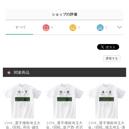
ショップの評価
すべて
8
0
2
通報する
関連商品
2018_選手権南埼玉大
2018_選手権南埼玉大
2018_選手権南埼玉大
会_1回戦_和光-越生
会_1回戦_坂戸西-所沢
会_1回戦_城北埼玉-浦