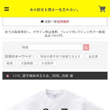
全国一律
送料無料
全ての高校球児へ。デザイン料は無料、Tシャツ代+プリント代で一枚税
込み 1500円。
注目のキーワード：
母校や選手名で検索できます
金足農
根尾
大阪桐蔭
大谷翔平
2018_選手権南埼玉大会_1回戦_武南-蕨