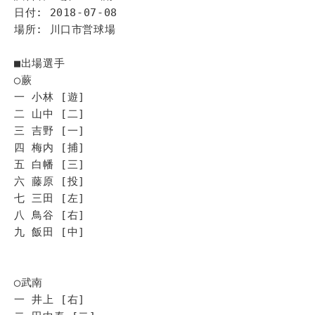
日付: 2018-07-08
場所: 川口市営球場
■出場選手
◯蕨
一 小林 [遊]
二 山中 [二]
三 吉野 [一]
四 梅内 [捕]
五 白幡 [三]
六 藤原 [投]
七 三田 [左]
八 鳥谷 [右]
九 飯田 [中]
◯武南
一 井上 [右]