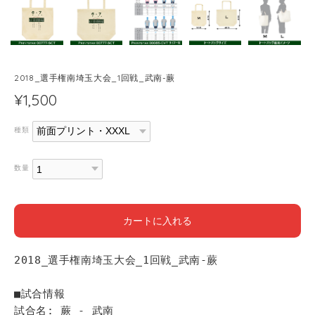
2018_選手権南埼玉大会_1回戦_武南-蕨
¥1,500
種類
数量
カートに入れる
2018_選手権南埼玉大会_1回戦_武南-蕨
■試合情報
試合名: 蕨 - 武南