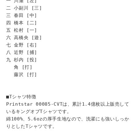
一 川瀬 [左]
二 小副川 [三]
三 春田 [中]
四 橋本 [二]
五 松村 [一]
六 高橋央 [遊]
七 金野 [右]
八 近野 [捕]
九 杉内 [投]
角 [打]
藤沢 [打]
■Tシャツ特徴
Printstar 00085-CVTは、累計1.4億枚以上販売して
いるキングオブTシャツです。
綿100%、5.6ozの厚手生地なので、洗濯にも強いしっか
りとしたTシャツです。