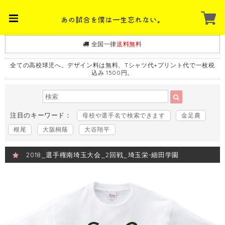
全国一律
送料無料
全ての高校球児へ。デザイン料は無料、Tシャツ代+プリント代で一枚税
込み 1500円。
注目のキーワード：
母校や選手名で検索できます
金足農
根尾
大阪桐蔭
大谷翔平
2018_選手権南埼玉大会_2回戦_埼玉栄-細田学園