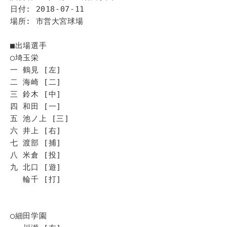
日付: 2018-07-11
場所: 市営大宮球場
■出場選手
◯埼玉栄
一 鶴見 [左]
二 海崎 [二]
三 鈴木 [中]
四 和田 [一]
五 池ノ上 [三]
六 井上 [右]
七 渡部 [捕]
八 米倉 [投]
九 北口 [遊]
輪千 [打]
◯細田学園