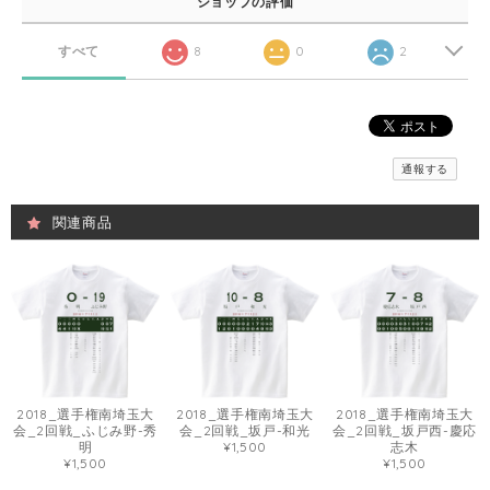
ショップの評価
すべて
8
0
2
通報する
関連商品
2018_選手権南埼玉大
2018_選手権南埼玉大
2018_選手権南埼玉大
会_2回戦_ふじみ野-秀
会_2回戦_坂戸-和光
会_2回戦_坂戸西-慶応
明
¥1,500
志木
¥1,500
¥1,500