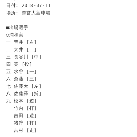
日付: 2018-07-11
場所: 県営大宮球場
■出場選手
◯浦和実
一 荒井 [右]
二 大井 [二]
三 長谷川 [中]
四 英 [投]
五 水谷 [一]
六 斎藤 [三]
七 佐藤大 [左]
八 佐藤舜 [捕]
九 松本 [遊]
竹内 [打]
吉田 [遊]
猪狩 [打]
吉村 [走]