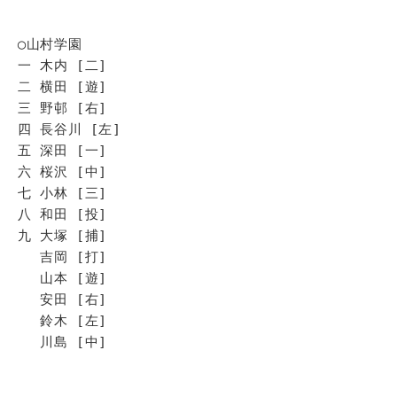
◯山村学園
一 木内 [二]
二 横田 [遊]
三 野邨 [右]
四 長谷川 [左]
五 深田 [一]
六 桜沢 [中]
七 小林 [三]
八 和田 [投]
九 大塚 [捕]
吉岡 [打]
山本 [遊]
安田 [右]
鈴木 [左]
川島 [中]