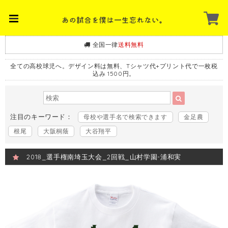
全国一律
送料無料
全ての高校球児へ。デザイン料は無料、Tシャツ代+プリント代で一枚税
込み 1500円。
注目のキーワード：
母校や選手名で検索できます
金足農
根尾
大阪桐蔭
大谷翔平
2018_選手権南埼玉大会_2回戦_山村学園-浦和実