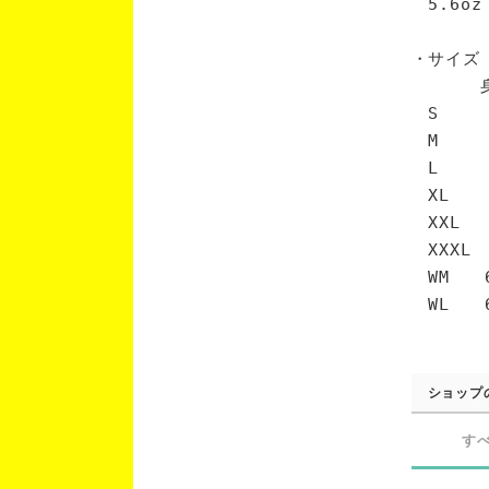
5.6oz
・サイズ
身丈 
S 6
M 7
L 7
XL 
XXL 
XXXL
WM 6
WL 6
ショップ
す