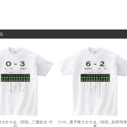
品
手権大分大会_1回戦_三重総合-竹
2018_選手権大分大会_1回戦_別府翔青
田
東