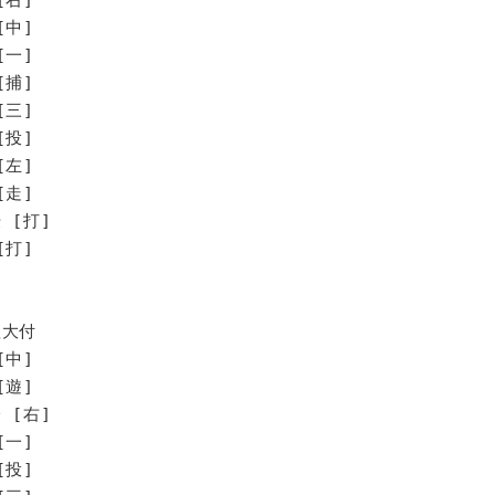
[中]
[一]
[捕]
[三]
[投]
[左]
走]
[打]
打]
理大付
[中]
[遊]
 [右]
[一]
[投]