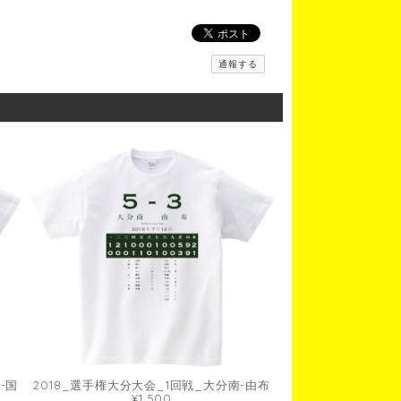
通報する
-国
2018_選手権大分大会_1回戦_大分南-由布
¥1,500