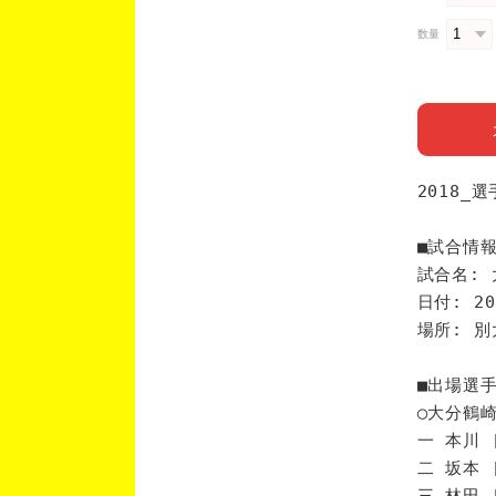
数量
2018_
■試合情
試合名: 
日付: 20
場所: 
■出場選
◯大分鶴
一 本川 
二 坂本 
三 林田 