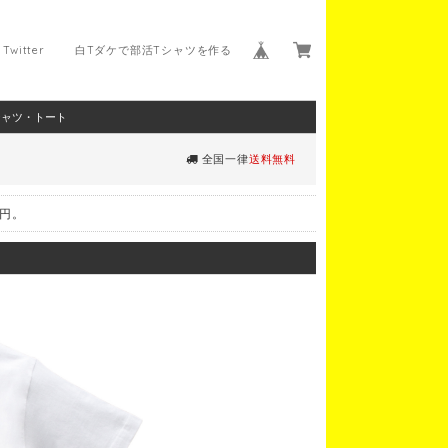
Twitter
白Tダケで部活Tシャツを作る
シャツ・トート
全国一律
送料無料
0円。