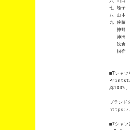
六 山口 
七 蛭子 
八 山本 
九 佐藤 
神野 [
神田 [
浅倉 [
指宿 [
■Tシャツ
Print
綿100
ブランド
https:/
■Tシャツ