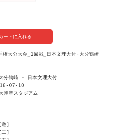
カートに入れる
選手権大分大会_1回戦_日本文理大付-大分鶴崎
報
大分鶴崎 - 日本文理大付
18-07-10
別大興産スタジアム
手
崎
[遊]
[二]
[右]