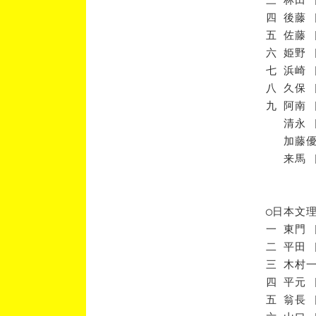
四 後藤 
五 佐藤 
六 姫野 
七 浜崎 
八 久保 
九 阿南 
清永 [
加藤優 
来馬 [
◯日本文
一 東門 
二 平田 
三 木村一
四 平元 
五 翁長 