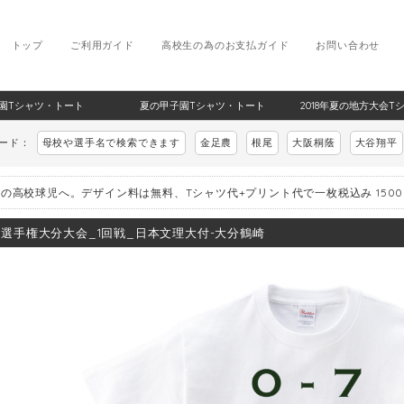
トップ
ご利用ガイド
高校生の為のお支払ガイド
お問い合わせ
甲子園Tシャツ・トート
夏の甲子園Tシャツ・トート
2018年夏の地方大会T
ワード：
母校や選手名で検索できます
金足農
根尾
大阪桐蔭
大谷翔平
の高校球児へ。デザイン料は無料、Tシャツ代+プリント代で一枚税込み 150
8_選手権大分大会_1回戦_日本文理大付-大分鶴崎