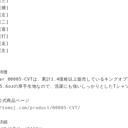
[三]
[捕]
[左]
[二]
遊]
打]
走]
左]
特徴
star 00085-CVTは、累計1.4億枚以上販売しているキングオ
%、5.6ozの厚手生地なので、洗濯にも強いしっかりとしたTシャ
公式商品ページ
/tomsj.com/product/00085-CVT/
詳細