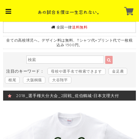
全国一律
送料無料
全ての高校球児へ。デザイン料は無料、Tシャツ代+プリント代で一枚税
込み 1500円。
注目のキーワード：
母校や選手名で検索できます
金足農
根尾
大阪桐蔭
大谷翔平
2018_選手権大分大会_2回戦_佐伯鶴城-日本文理大付