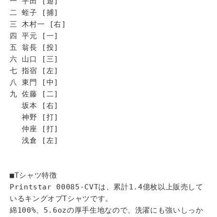
一 平田 [遊]
二 蛭子 [捕]
三 木村一 [右]
四 平元 [一]
五 翁長 [投]
六 山口 [三]
七 指宿 [左]
八 東門 [中]
九 佐藤 [二]
坂本 [右]
神野 [打]
仲座 [打]
浅倉 [左]
■Tシャツ特徴
Printstar 00085-CVTは、累計1.4億枚以上販売して
いるキングオブTシャツです。
綿100%、5.6ozの厚手生地なので、洗濯にも強いしっか