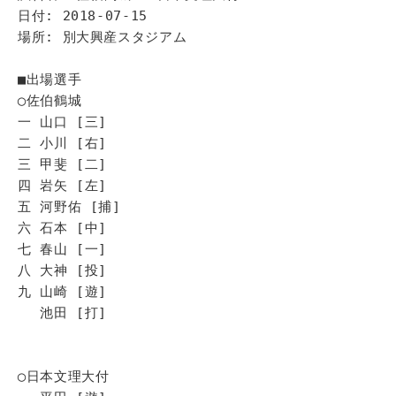
日付: 2018-07-15
場所: 別大興産スタジアム
■出場選手
◯佐伯鶴城
一 山口 [三]
二 小川 [右]
三 甲斐 [二]
四 岩矢 [左]
五 河野佑 [捕]
六 石本 [中]
七 春山 [一]
八 大神 [投]
九 山崎 [遊]
池田 [打]
◯日本文理大付