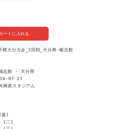
カートに入れる
選手権大分大会_2回戦_大分商-楊志館
報
楊志館 - 大分商
18-07-13
別大興産スタジアム
手
[遊]
 [二]
 [三]