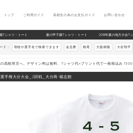
トップ
ご利用ガイド
高校生の為のお支払ガイド
お問い合わせ
甲子園Tシャツ・トート
夏の甲子園Tシャツ・トート
2018年夏の地方大会T
ワード：
母校や選手名で検索できます
金足農
根尾
大阪桐蔭
大谷翔平
の高校球児へ。デザイン料は無料、Tシャツ代+プリント代で一枚税込み 150
8_選手権大分大会_2回戦_大分商-楊志館