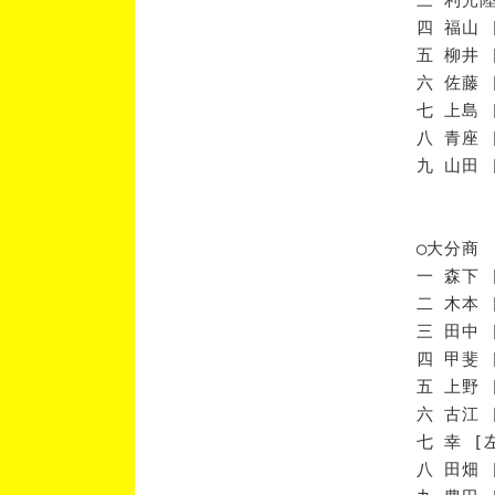
四 福山 
五 柳井 
六 佐藤 
七 上島 
八 青座 
九 山田 
◯大分商
一 森下 
二 木本 
三 田中 
四 甲斐 
五 上野 
六 古江 
七 幸 [
八 田畑 