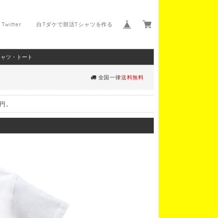
Twitter
白Tダケで部活Tシャツを作る
シャツ・トート
全国一律
送料無料
0円。