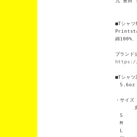
九 豊田 
■Tシャツ
Print
綿100
ブランド
https:/
■Tシャツ
5.6oz
・サイズ
身丈 
S 6
M 7
L 7