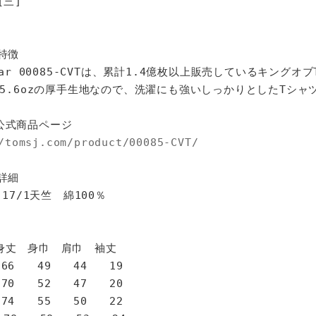
[三]
特徴
star 00085-CVTは、累計1.4億枚以上販売しているキングオ
%、5.6ozの厚手生地なので、洗濯にも強いしっかりとしたTシャ
公式商品ページ
/tomsj.com/product/00085-CVT/
詳細
 17/1天竺 綿100％
身巾 肩巾 袖丈
6 49 44 19
0 52 47 20
4 55 50 22