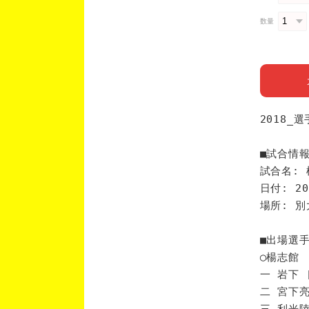
数量
2018_
■試合情
試合名: 
日付: 20
場所: 
■出場選
◯楊志館
一 岩下 
二 宮下亮
三 利光陸