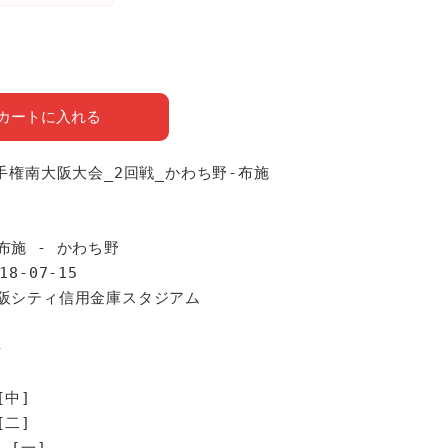
カートに入れる
選手権南大阪大会_2回戦_かわち野-布施
報
布施 - かわち野
18-07-15
大阪シティ信用金庫スタジアム
手
[中]
[二]
 [一]