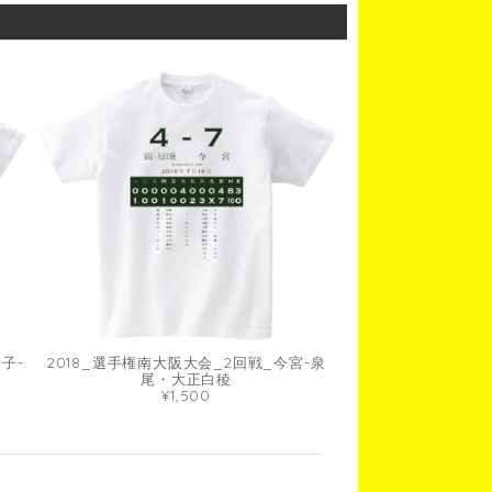
子-
2018_選手権南大阪大会_2回戦_今宮-泉
尾・大正白稜
¥1,500