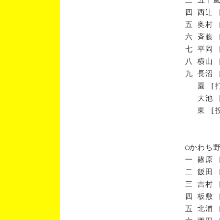
四 西辻 
五 奥村 
六 斉藤 
七 平岡 
八 横山 
九 長沼 
園 [打
大池 [
東 [投
◯かわち
一 篠原 
二 飯田 
三 吉村 
四 板敷 
五 北浦 