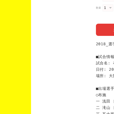
数量
2018_
■試合情
試合名: 
日付: 20
場所: 
■出場選
◯布施
一 浅田 
二 滝山 
三 五十嵐