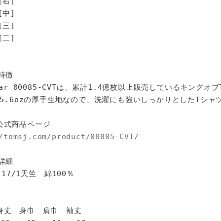
[右]
[中]
[三]
[二]
特徴
star 00085-CVTは、累計1.4億枚以上販売しているキングオ
%、5.6ozの厚手生地なので、洗濯にも強いしっかりとしたTシャ
公式商品ページ
/tomsj.com/product/00085-CVT/
詳細
 17/1天竺 綿100％
身巾 肩巾 袖丈