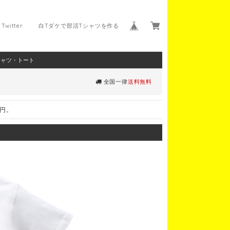
Twitter
白Tダケで部活Tシャツを作る
シャツ・トート
全国一律
送料無料
0円。