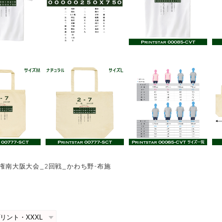
手権南大阪大会_2回戦_かわち野-布施
0