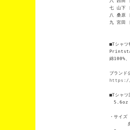
六 西田 
七 山下 
八 桑原 
九 宮田 
■Tシャツ
Print
綿100
ブランド
https:/
■Tシャツ
5.6oz
・サイズ
身丈 