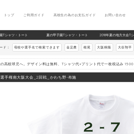
トップ
ご利用ガイド
高校生の為のお支払ガイド
お問い合わせ
甲子園Tシャツ・トート
夏の甲子園Tシャツ・トート
2018年夏の地方大会T
ワード：
母校や選手名で検索できます
金足農
根尾
大阪桐蔭
大谷翔平
の高校球児へ。デザイン料は無料、Tシャツ代+プリント代で一枚税込み 150
8_選手権南大阪大会_2回戦_かわち野-布施