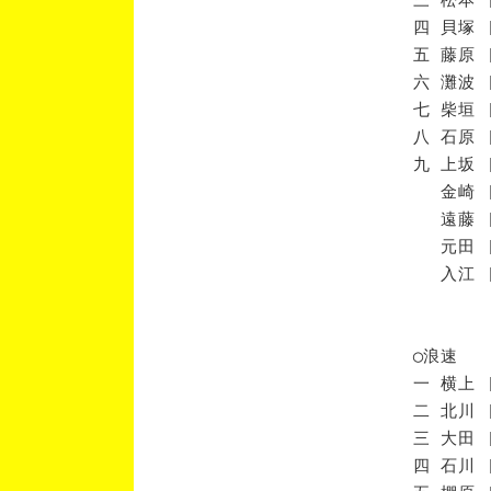
四 貝塚 
五 藤原 
六 灘波 
七 柴垣 
八 石原 
九 上坂 
金崎 [
遠藤 [
元田 [
入江 [
◯浪速
一 横上 
二 北川 
三 大田 
四 石川 