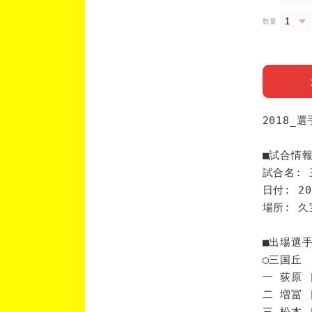
数量
2018_
■試合情
試合名: 
日付: 20
場所: 
■出場選
◯三国丘
一 荻原 
二 増冨 
三 松本 