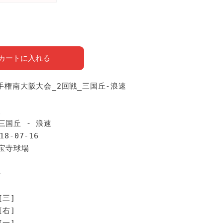
カートに入れる
選手権南大阪大会_2回戦_三国丘-浪速
報
三国丘 - 浪速
18-07-16
久宝寺球場
手
[三]
[右]
[一]