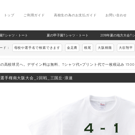
トップ
ご利用ガイド
高校生の為のお支払ガイド
お問い合わせ
甲子園Tシャツ・トート
夏の甲子園Tシャツ・トート
2018年夏の地方大会T
ワード：
母校や選手名で検索できます
金足農
根尾
大阪桐蔭
大谷翔平
の高校球児へ。デザイン料は無料、Tシャツ代+プリント代で一枚税込み 150
8_選手権南大阪大会_2回戦_三国丘-浪速