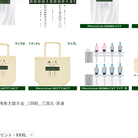
手権南大阪大会_2回戦_三国丘-浪速
0