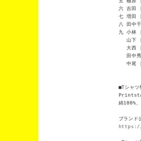
五 棚原 
六 吉田 
七 増田 
八 田中千
九 小林 
山下 [
大西 [
田中秀 
中尾 [
■Tシャツ
Print
綿100
ブランド
https:/