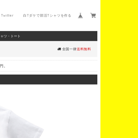
Twitter
白Tダケで部活Tシャツを作る
シャツ・トート
全国一律
送料無料
0円。