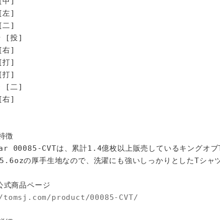
[中]
[左]
[二]
 [投]
[右]
打]
打]
[二]
右]
特徴
star 00085-CVTは、累計1.4億枚以上販売しているキングオ
%、5.6ozの厚手生地なので、洗濯にも強いしっかりとしたTシャ
公式商品ページ
/tomsj.com/product/00085-CVT/