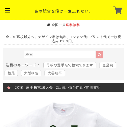
全国一律
送料無料
全ての高校球児へ。デザイン料は無料、Tシャツ代+プリント代で一枚税
込み 1500円。
注目のキーワード：
母校や選手名で検索できます
金足農
根尾
大阪桐蔭
大谷翔平
2018_選手権宮城大会_2回戦_仙台向山-古川黎明