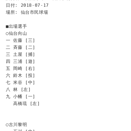
日付: 2018-07-17
場所: 仙台市民球場
■出場選手
◯仙台向山
一 佐藤 [三]
二 斉藤 [二]
三 土屋 [捕]
四 三浦 [遊]
五 岡崎 [右]
六 鈴木 [投]
七 米谷 [中]
八 林 [左]
九 小幡 [一]
高橋琉 [左]
◯古川黎明