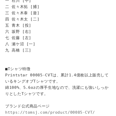
一 石川 [中]
二 佐々木拓 [捕]
三 佐々木泰 [遊]
四 佐々木太 [二]
五 青木 [投]
六 坂野 [右]
七 佐藤 [左]
八 瀬ケ沼 [一]
九 高橋 [三]
■Tシャツ特徴
Printstar 00085-CVTは、累計1.4億枚以上販売して
いるキングオブTシャツです。
綿100%、5.6ozの厚手生地なので、洗濯にも強いしっか
りとしたTシャツです。
ブランド公式商品ページ
https://tomsj.com/product/00085-CVT/