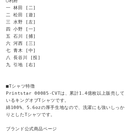
◯利府
一 林田 [二]
二 松田 [遊]
三 水野 [左]
四 小野 [一]
五 石川 [捕]
六 河西 [三]
七 青木 [中]
八 長谷川 [投]
九 引地 [右]
■Tシャツ特徴
Printstar 00085-CVTは、累計1.4億枚以上販売して
いるキングオブTシャツです。
綿100%、5.6ozの厚手生地なので、洗濯にも強いしっか
りとしたTシャツです。
ブランド公式商品ページ