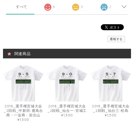
すべて
8
0
2
通報する
関連商品
2018_選手権宮城大会
2018_選手権宮城大会
2018_選手権宮城大会
_2回戦_中新田-鹿島台
_2回戦_仙台一-宮城工
_2回戦_仙台三-松島
商・一迫商・岩出山
¥1,500
¥1,500
¥1,500