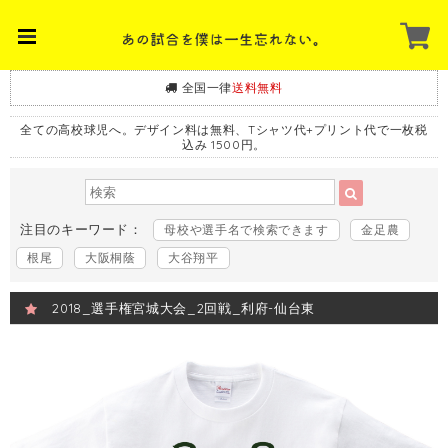
全国一律
送料無料
全ての高校球児へ。デザイン料は無料、Tシャツ代+プリント代で一枚税
込み 1500円。
注目のキーワード：
母校や選手名で検索できます
金足農
根尾
大阪桐蔭
大谷翔平
2018_選手権宮城大会_2回戦_利府-仙台東