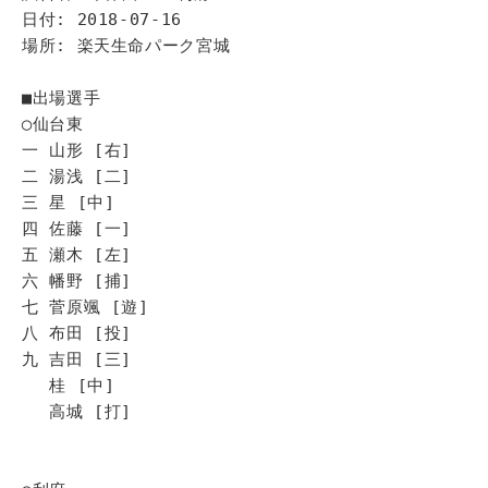
日付: 2018-07-16
場所: 楽天生命パーク宮城
■出場選手
◯仙台東
一 山形 [右]
二 湯浅 [二]
三 星 [中]
四 佐藤 [一]
五 瀬木 [左]
六 幡野 [捕]
七 菅原颯 [遊]
八 布田 [投]
九 吉田 [三]
桂 [中]
高城 [打]